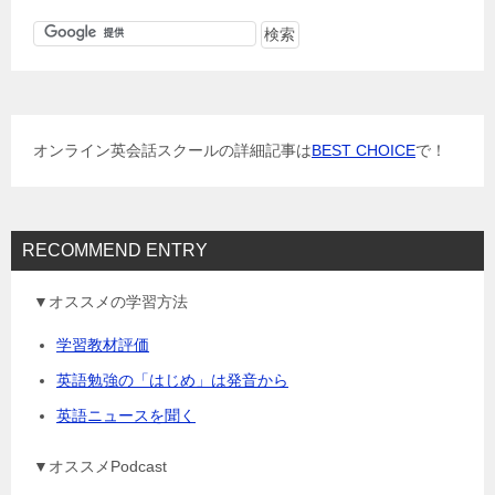
ビ
ゲ
ー
シ
ョ
オンライン英会話スクールの詳細記事は
BEST CHOICE
で！
ン
RECOMMEND ENTRY
▼オススメの学習方法
学習教材評価
英語勉強の「はじめ」は発音から
英語ニュースを聞く
▼オススメPodcast