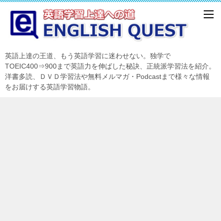
英語上達の王道、もう英語学習に迷わせない。独学で
TOEIC400⇒900まで英語力を伸ばした秘訣、正統派学習法を紹介。
洋書多読、ＤＶＤ学習法や無料メルマガ・Podcastまで様々な情報
をお届けする英語学習物語。