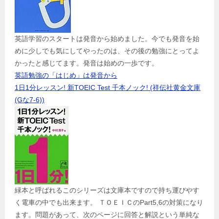
英語学習のスタートは発音から始めました。今でも発音を始
めに少しでも気にしてやったのは、その後の勉強にとってよ
かったと感じてます。発音は始めの一歩です。
英語勉強の「はじめ」は発音から
1日1分レッスン! 新TOEIC Test 千本ノック! (祥伝社黄金文庫
(Gな7-6))
緑本と呼ばれるこのシリーズは文庫本ですので持ち運びやす
く電車の中でも出来ます。 ＴＯＥＩＣのPart5,6の対策になり
ます。問題があって、次のページに回答と解説という単純な