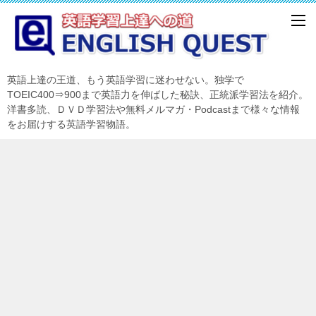
英語上達の王道、もう英語学習に迷わせない。独学で
TOEIC400⇒900まで英語力を伸ばした秘訣、正統派学習法を紹介。
洋書多読、ＤＶＤ学習法や無料メルマガ・Podcastまで様々な情報
をお届けする英語学習物語。