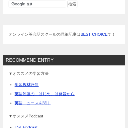
ゲ
ー
シ
ョ
オンライン英会話スクールの詳細記事は
BEST CHOICE
で！
ン
RECOMMEND ENTRY
▼オススメの学習方法
学習教材評価
英語勉強の「はじめ」は発音から
英語ニュースを聞く
▼オススメPodcast
ESL Podcast