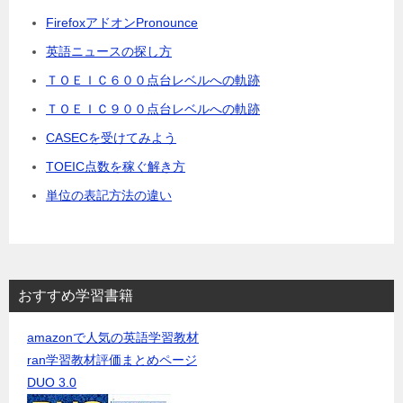
FirefoxアドオンPronounce
英語ニュースの探し方
ＴＯＥＩＣ６００点台レベルへの軌跡
ＴＯＥＩＣ９００点台レベルへの軌跡
CASECを受けてみよう
TOEIC点数を稼ぐ解き方
単位の表記方法の違い
おすすめ学習書籍
amazonで人気の英語学習教材
ran学習教材評価まとめページ
DUO 3.0