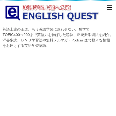
英語上達の王道、もう英語学習に迷わせない。独学で
TOEIC400⇒900まで英語力を伸ばした秘訣、正統派学習法を紹介。
洋書多読、ＤＶＤ学習法や無料メルマガ・Podcastまで様々な情報
をお届けする英語学習物語。