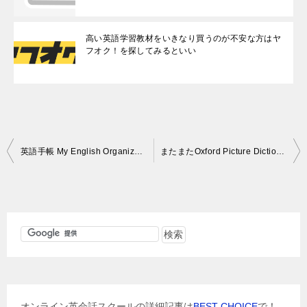
高い英語学習教材をいきなり買うのが不安な方はヤ
フオク！を探してみるといい
投
英語手帳 My English Organizerで毎日英語！
またまたOxford Picture Dictionaryに関して
稿
ナ
ビ
ゲ
ー
シ
ョ
オンライン英会話スクールの詳細記事は
BEST CHOICE
で！