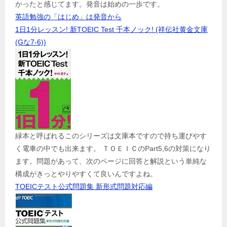
かったと感じてます。発音は始めの一歩です。
英語勉強の「はじめ」は発音から
1日1分レッスン! 新TOEIC Test 千本ノック! (祥伝社黄金文庫
(Gな7-6))
緑本と呼ばれるこのシリーズは文庫本ですので持ち運びやす
く電車の中でも出来ます。 ＴＯＥＩＣのPart5,6の対策になり
ます。問題があって、次のページに回答と解説という単純な
構成がきっとやりやすくて良いんですよね。
TOEICテスト公式問題集 新形式問題対応編