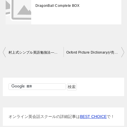
DragonBall Complete BOX
投
村上式シンプル英語勉強法―使える英語を、本気で身につける
Oxford Picture Dictionaryが売れている
稿
ナ
ビ
ゲ
ー
シ
ョ
オンライン英会話スクールの詳細記事は
BEST CHOICE
で！
ン