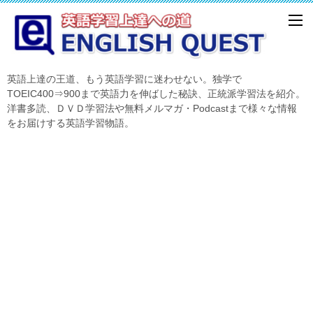
英語上達の王道、もう英語学習に迷わせない。独学で
TOEIC400⇒900まで英語力を伸ばした秘訣、正統派学習法を紹介。
洋書多読、ＤＶＤ学習法や無料メルマガ・Podcastまで様々な情報
をお届けする英語学習物語。