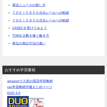
英語ニュースの探し方
ＴＯＥＩＣ６００点台レベルへの軌跡
ＴＯＥＩＣ９００点台レベルへの軌跡
CASECを受けてみよう
TOEIC点数を稼ぐ解き方
単位の表記方法の違い
おすすめ学習書籍
amazonで人気の英語学習教材
ran学習教材評価まとめページ
DUO 3.0