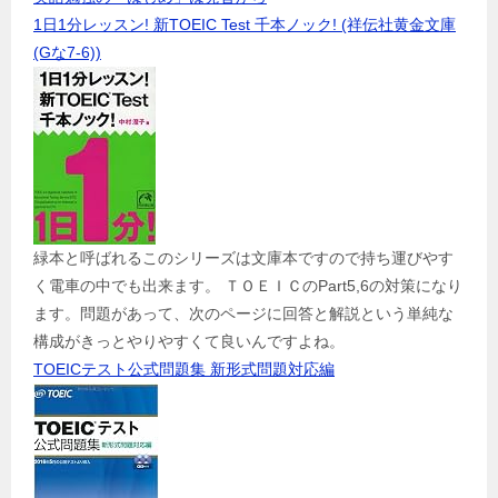
1日1分レッスン! 新TOEIC Test 千本ノック! (祥伝社黄金文庫
(Gな7-6))
緑本と呼ばれるこのシリーズは文庫本ですので持ち運びやす
く電車の中でも出来ます。 ＴＯＥＩＣのPart5,6の対策になり
ます。問題があって、次のページに回答と解説という単純な
構成がきっとやりやすくて良いんですよね。
TOEICテスト公式問題集 新形式問題対応編