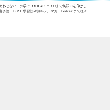
わせない。独学でTOEIC400⇒900まで英語力を伸ばし
多読、ＤＶＤ学習法や無料メルマガ・Podcastまで様々
。