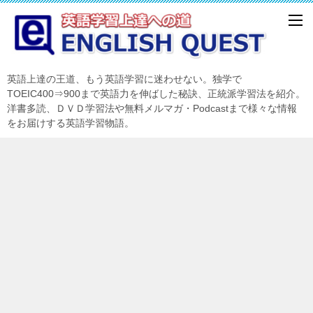
英語上達の王道、もう英語学習に迷わせない。独学で
TOEIC400⇒900まで英語力を伸ばした秘訣、正統派学習法を紹介。
洋書多読、ＤＶＤ学習法や無料メルマガ・Podcastまで様々な情報
をお届けする英語学習物語。