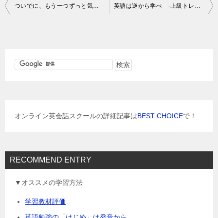
投
ついでに、もう一つずっと気になっている本[英語は逆から学べ]
英語は逆から学べ -上級トレーニング編- 雑感１
稿
ナ
ビ
ゲ
ー
シ
ョ
オンライン英会話スクールの詳細記事は
BEST CHOICE
で！
ン
RECOMMEND ENTRY
▼オススメの学習方法
学習教材評価
英語勉強の「はじめ」は発音から