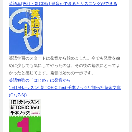
英語耳[改訂・新CD版] 発音ができるとリスニングができる
英語学習のスタートは発音から始めました。今でも発音を始
めに少しでも気にしてやったのは、その後の勉強にとってよ
かったと感じてます。発音は始めの一歩です。
英語勉強の「はじめ」は発音から
1日1分レッスン! 新TOEIC Test 千本ノック! (祥伝社黄金文庫
(Gな7-6))