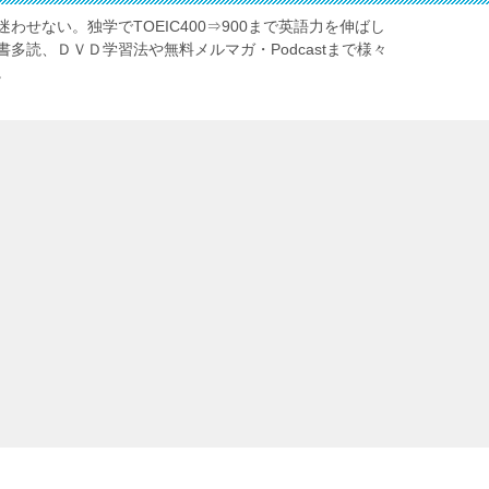
わせない。独学でTOEIC400⇒900まで英語力を伸ばし
多読、ＤＶＤ学習法や無料メルマガ・Podcastまで様々
。