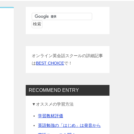
オンライン英会話スクールの詳細記事
は
BEST CHOICE
で！
RECOMMEND ENTRY
▼オススメの学習方法
学習教材評価
英語勉強の「はじめ」は発音から