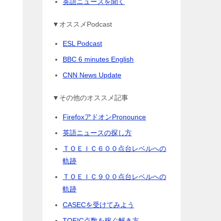
英語ニュースを聞く
▼オススメPodcast
ESL Podcast
BBC 6 minutes English
CNN News Update
▼その他のオススメ記事
FirefoxアドオンPronounce
英語ニュースの探し方
ＴＯＥＩＣ６００点台レベルへの
軌跡
ＴＯＥＩＣ９００点台レベルへの
軌跡
CASECを受けてみよう
TOEIC点数を稼ぐ解き方