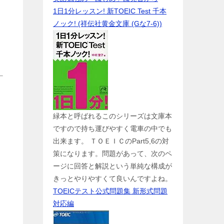
1日1分レッスン! 新TOEIC Test 千本
ノック! (祥伝社黄金文庫 (Gな7-6))
緑本と呼ばれるこのシリーズは文庫本
ですので持ち運びやすく電車の中でも
出来ます。 ＴＯＥＩＣのPart5,6の対
策になります。問題があって、次のペ
ージに回答と解説という単純な構成が
きっとやりやすくて良いんですよね。
TOEICテスト公式問題集 新形式問題
対応編