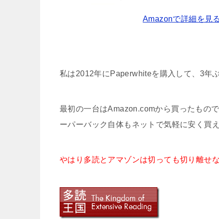
Amazonで詳細を見
私は2012年にPaperwhiteを購入して、
最初の一台はAmazon.comから買った
ーパーバック自体もネットで気軽に安く買
やはり多読とアマゾンは切っても切り離せ