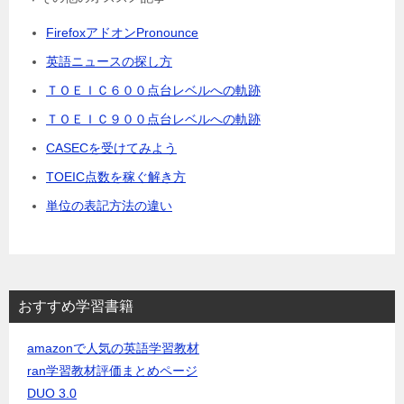
FirefoxアドオンPronounce
英語ニュースの探し方
ＴＯＥＩＣ６００点台レベルへの軌跡
ＴＯＥＩＣ９００点台レベルへの軌跡
CASECを受けてみよう
TOEIC点数を稼ぐ解き方
単位の表記方法の違い
おすすめ学習書籍
amazonで人気の英語学習教材
ran学習教材評価まとめページ
DUO 3.0