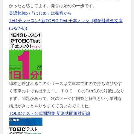
かったと感じてます。発音は始めの一歩です。
英語勉強の「はじめ」は発音から
1日1分レッスン! 新TOEIC Test 千本ノック! (祥伝社黄金文庫
(Gな7-6))
緑本と呼ばれるこのシリーズは文庫本ですので持ち運びやす
く電車の中でも出来ます。 ＴＯＥＩＣのPart5,6の対策になり
ます。問題があって、次のページに回答と解説という単純な
構成がきっとやりやすくて良いんですよね。
TOEICテスト公式問題集 新形式問題対応編