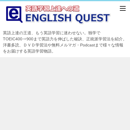
英語上達の王道、もう英語学習に迷わせない。独学で
TOEIC400⇒900まで英語力を伸ばした秘訣、正統派学習法を紹介。
洋書多読、ＤＶＤ学習法や無料メルマガ・Podcastまで様々な情報
をお届けする英語学習物語。