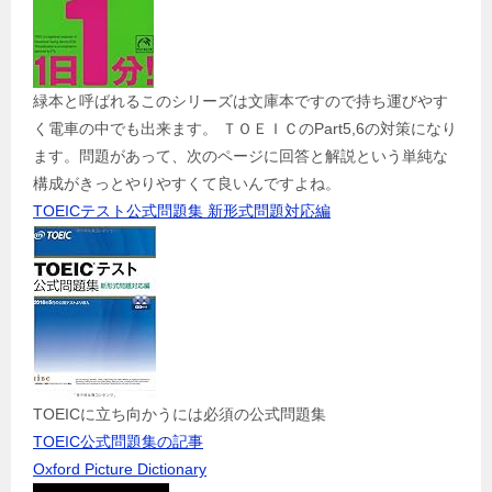
緑本と呼ばれるこのシリーズは文庫本ですので持ち運びやす
く電車の中でも出来ます。 ＴＯＥＩＣのPart5,6の対策になり
ます。問題があって、次のページに回答と解説という単純な
構成がきっとやりやすくて良いんですよね。
TOEICテスト公式問題集 新形式問題対応編
TOEICに立ち向かうには必須の公式問題集
TOEIC公式問題集の記事
Oxford Picture Dictionary