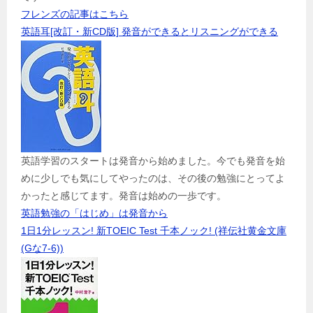
フレンズの記事はこちら
英語耳[改訂・新CD版] 発音ができるとリスニングができる
英語学習のスタートは発音から始めました。今でも発音を始
めに少しでも気にしてやったのは、その後の勉強にとってよ
かったと感じてます。発音は始めの一歩です。
英語勉強の「はじめ」は発音から
1日1分レッスン! 新TOEIC Test 千本ノック! (祥伝社黄金文庫
(Gな7-6))