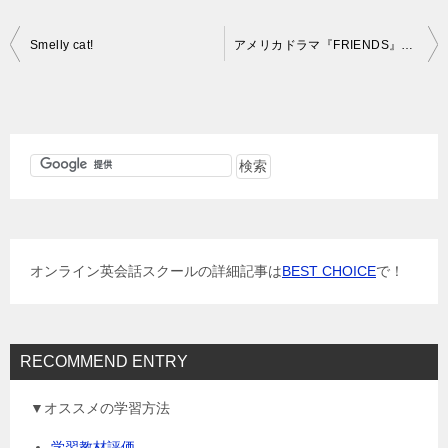
投
Smelly cat!
アメリカドラマ『FRIENDS』がまた一周
稿
ナ
ビ
ゲ
ー
シ
ョ
オンライン英会話スクールの詳細記事は
BEST CHOICE
で！
ン
RECOMMEND ENTRY
▼オススメの学習方法
学習教材評価