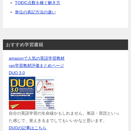
TOEIC点数を稼ぐ解き方
単位の表記方法の違い
おすすめ学習書籍
amazonで人気の英語学習教材
ran学習教材評価まとめページ
DUO 3.0
自分の英語学習の生命線かもしれません。単語・音読といっ
た感じで、覚えきるまでしてもいいかなと思います。
DUOの記事はこちら