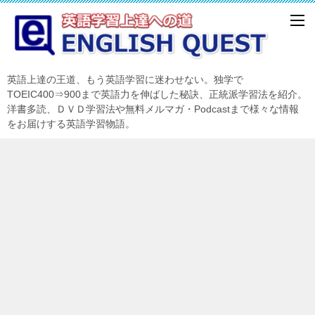
英語上達の王道、もう英語学習に迷わせない。独学で
TOEIC400⇒900まで英語力を伸ばした秘訣、正統派学習法を紹介。
洋書多読、ＤＶＤ学習法や無料メルマガ・Podcastまで様々な情報
をお届けする英語学習物語。