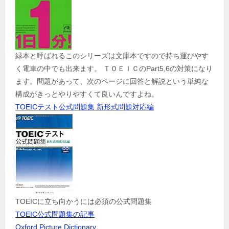
緑本と呼ばれるこのシリーズは文庫本ですので持ち運びやす
く電車の中でも出来ます。 ＴＯＥＩＣのPart5,6の対策になり
ます。問題があって、次のページに回答と解説という単純な
構成がきっとやりやすくて良いんですよね。
TOEICテスト公式問題集 新形式問題対応編
TOEICに立ち向かうには必須の公式問題集
TOEIC公式問題集の記事
Oxford Picture Dictionary