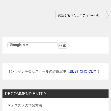
投
英語学習コミュニティikow!の進捗と勉強方法
稿
ナ
ビ
ゲ
ー
シ
ョ
オンライン英会話スクールの詳細記事は
BEST CHOICE
で！
ン
RECOMMEND ENTRY
▼オススメの学習方法