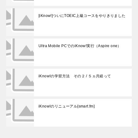
[iKnow!]ついにTOEIC上級コースをやりきりました
Ultra Mobile PCでのiKnow!実行（Aspire one）
iKnow!の学習方法 その２ / ５ヵ月経って
iKnow!のリニューアル[smart.fm]