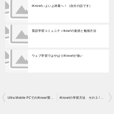
iKnow!いよいよ終着へ！（自分の話です）
英語学習コミュニティikow!の進捗と勉強方法
ウェブ学習ではやはりiKnow!が強い
投
Ultra Mobile PCでのiKnow!実行（Aspire one）
iKnow!の学習方法 その２ / ５ヵ月経って
稿
ナ