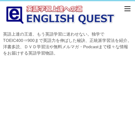
英語上達の王道、もう英語学習に迷わせない。独学で
TOEIC400⇒900まで英語力を伸ばした秘訣、正統派学習法を紹介。
洋書多読、ＤＶＤ学習法や無料メルマガ・Podcastまで様々な情報
をお届けする英語学習物語。