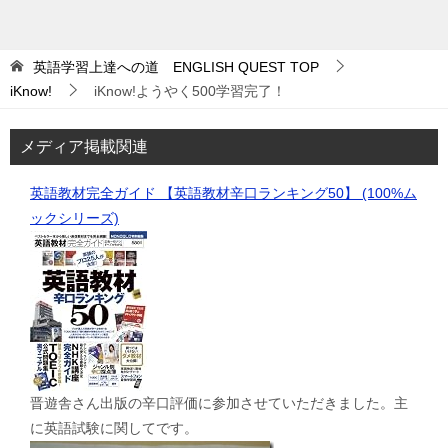
英語学習上達への道 ENGLISH QUEST
TOP
iKnow!
iKnow!ようやく500学習完了！
メディア掲載関連
英語教材完全ガイド 【英語教材辛口ランキング50】 (100%ム
ックシリーズ)
晋遊舎さん出版の辛口評価に参加させていただきました。主
に英語試験に関してです。