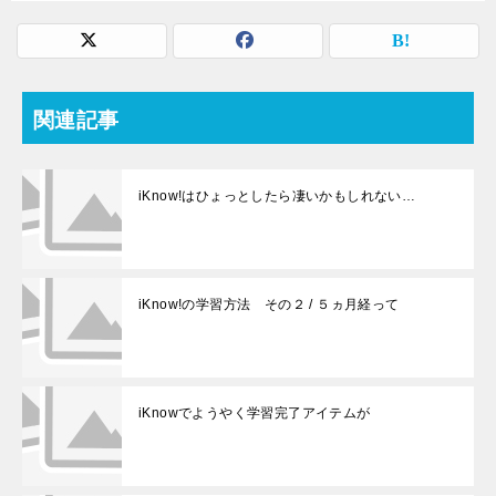
関連記事
iKnow!はひょっとしたら凄いかもしれない…
iKnow!の学習方法 その２ / ５ヵ月経って
iKnowでようやく学習完了アイテムが