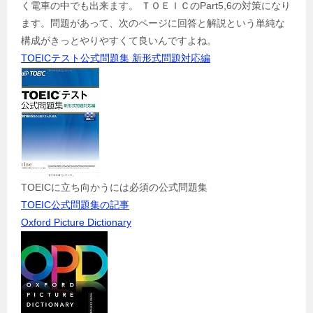
く電車の中でも出来ます。 ＴＯＥＩＣのPart5,6の対策になり
ます。問題があって、次のページに回答と解説という単純な
構成がきっとやりやすくて良いんですよね。
TOEICテスト公式問題集 新形式問題対応編
TOEICに立ち向かうには必須の公式問題集
TOEIC公式問題集の記事
Oxford Picture Dictionary