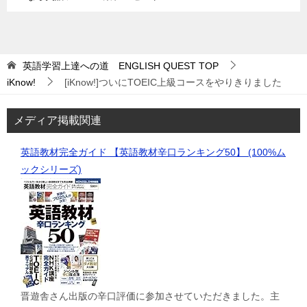
英語学習上達への道 ENGLISH QUEST
TOP
iKnow!
[iKnow!]ついにTOEIC上級コースをやりきりました
メディア掲載関連
英語教材完全ガイド 【英語教材辛口ランキング50】 (100%ム
ックシリーズ)
晋遊舎さん出版の辛口評価に参加させていただきました。主