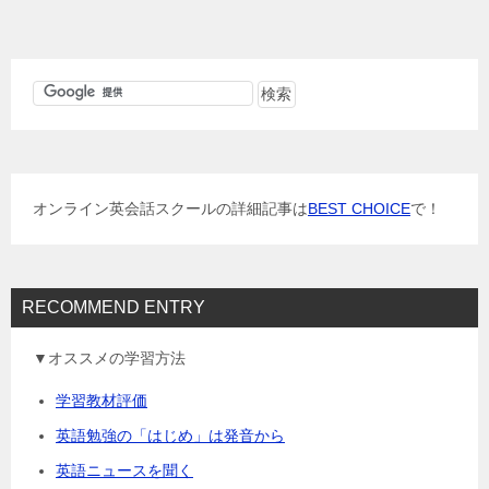
ナ
ビ
ゲ
ー
シ
ョ
オンライン英会話スクールの詳細記事は
BEST CHOICE
で！
ン
RECOMMEND ENTRY
▼オススメの学習方法
学習教材評価
英語勉強の「はじめ」は発音から
英語ニュースを聞く