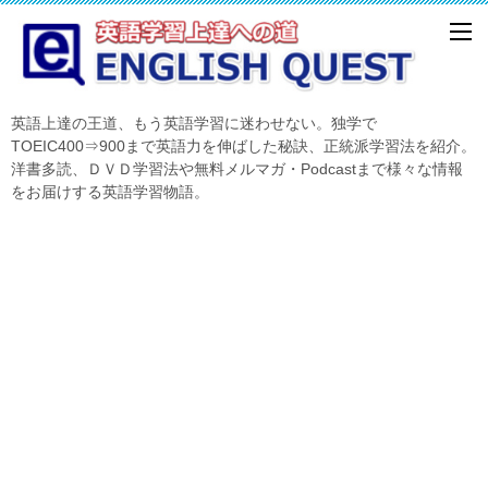
英語上達の王道、もう英語学習に迷わせない。独学で
TOEIC400⇒900まで英語力を伸ばした秘訣、正統派学習法を紹介。
洋書多読、ＤＶＤ学習法や無料メルマガ・Podcastまで様々な情報
をお届けする英語学習物語。