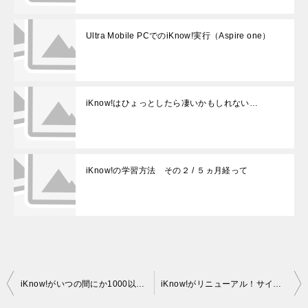
Ultra Mobile PCでのiKnow!実行（Aspire one）
iKnow!はひょっとしたら凄いかもしれない…
iKnow!の学習方法 その２ / ５ヵ月経って
投
iKnow!がいつの間にか1000以上に！
iKnow!がリニューアル！サイト名まで変更！？
稿