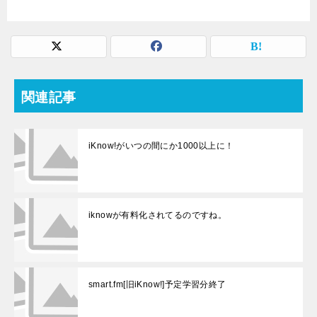
関連記事
iKnow!がいつの間にか1000以上に！
iknowが有料化されてるのですね。
smart.fm[旧iKnow!]予定学習分終了