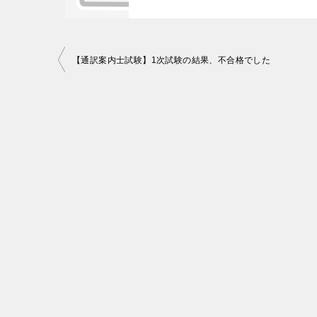
投
【通訳案内士試験】1次試験の結果、不合格でした
稿
ナ
ビ
ゲ
ー
シ
ョ
ン