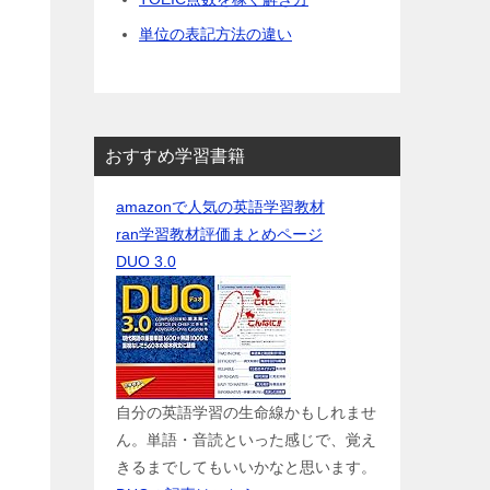
単位の表記方法の違い
おすすめ学習書籍
amazonで人気の英語学習教材
ran学習教材評価まとめページ
DUO 3.0
自分の英語学習の生命線かもしれませ
ん。単語・音読といった感じで、覚え
きるまでしてもいいかなと思います。