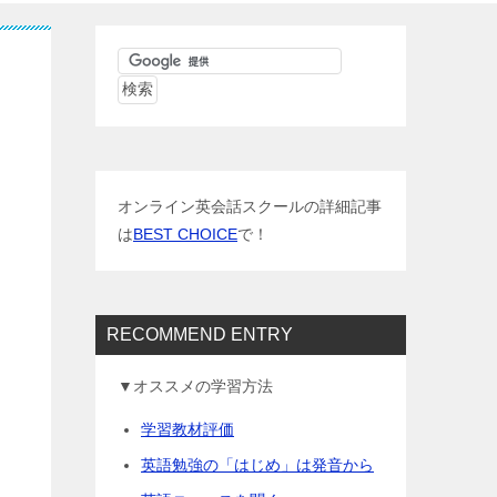
オンライン英会話スクールの詳細記事
は
BEST CHOICE
で！
RECOMMEND ENTRY
▼オススメの学習方法
学習教材評価
英語勉強の「はじめ」は発音から