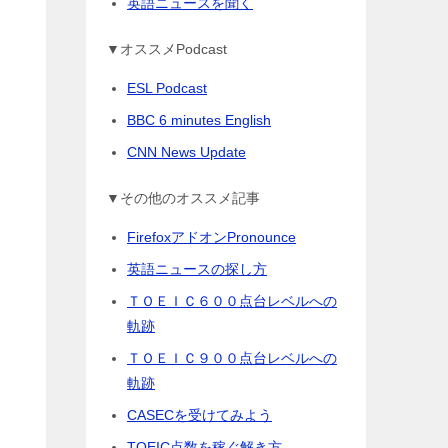
英語ニュースを聞く
▼オススメPodcast
ESL Podcast
BBC 6 minutes English
CNN News Update
▼その他のオススメ記事
FirefoxアドオンPronounce
英語ニュースの探し方
ＴＯＥＩＣ６００点台レベルへの
軌跡
ＴＯＥＩＣ９００点台レベルへの
軌跡
CASECを受けてみよう
TOEIC点数を稼ぐ解き方