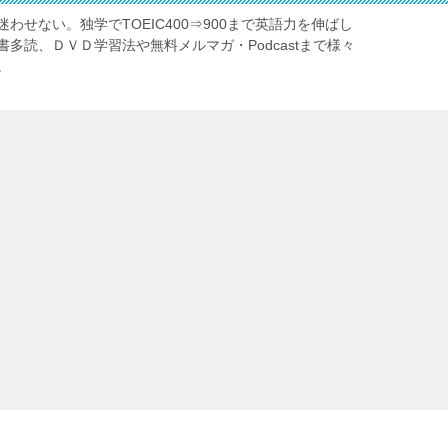
わせない。独学でTOEIC400⇒900まで英語力を伸ばし
多読、ＤＶＤ学習法や無料メルマガ・Podcastまで様々
。