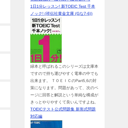
1日1分レッスン! 新TOEIC Test 千本
ノック! (祥伝社黄金文庫 (Gな7-6))
緑本と呼ばれるこのシリーズは文庫本
ですので持ち運びやすく電車の中でも
出来ます。 ＴＯＥＩＣのPart5,6の対
策になります。問題があって、次のペ
ージに回答と解説という単純な構成が
きっとやりやすくて良いんですよね。
TOEICテスト公式問題集 新形式問題
対応編