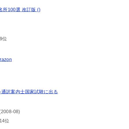
100選 改訂版 (
)
9位
razon
―通訳案内士国家試験に出る
08-08)
14位