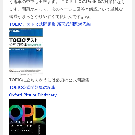
く電車の中でも出来ます。 ＴＯＥＩＣのPart5,6の対策になり
ます。問題があって、次のページに回答と解説という単純な
構成がきっとやりやすくて良いんですよね。
TOEICテスト公式問題集 新形式問題対応編
TOEICに立ち向かうには必須の公式問題集
TOEIC公式問題集の記事
Oxford Picture Dictionary