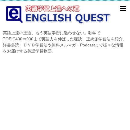
英語上達の王道、もう英語学習に迷わせない。独学で
TOEIC400⇒900まで英語力を伸ばした秘訣、正統派学習法を紹介。
洋書多読、ＤＶＤ学習法や無料メルマガ・Podcastまで様々な情報
をお届けする英語学習物語。