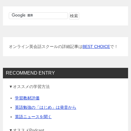
ビ
ゲ
ー
シ
ョ
オンライン英会話スクールの詳細記事は
BEST CHOICE
で！
ン
RECOMMEND ENTRY
▼オススメの学習方法
学習教材評価
英語勉強の「はじめ」は発音から
英語ニュースを聞く
▼オススメPodcast