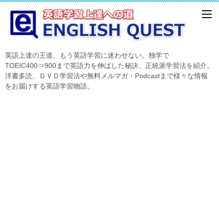
英語上達の王道、もう英語学習に迷わせない。独学で
TOEIC400⇒900まで英語力を伸ばした秘訣、正統派学習法を紹介。
洋書多読、ＤＶＤ学習法や無料メルマガ・Podcastまで様々な情報
をお届けする英語学習物語。