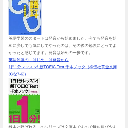
英語学習のスタートは発音から始めました。今でも発音を始
めに少しでも気にしてやったのは、その後の勉強にとってよ
かったと感じてます。発音は始めの一歩です。
英語勉強の「はじめ」は発音から
1日1分レッスン! 新TOEIC Test 千本ノック! (祥伝社黄金文庫
(Gな7-6))
緑本と呼ばれるこのシリーズは文庫本ですので持ち運びやす