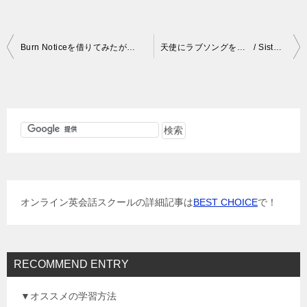
投
Burn Noticeを借りてみたが…
天使にラブソングを… / Sister Act
稿
ナ
ビ
ゲ
ー
シ
ョ
オンライン英会話スクールの詳細記事は
BEST CHOICE
で！
ン
RECOMMEND ENTRY
▼オススメの学習方法