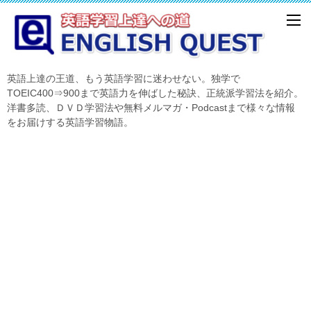
英語上達の王道、もう英語学習に迷わせない。独学で
TOEIC400⇒900まで英語力を伸ばした秘訣、正統派学習法を紹介。
洋書多読、ＤＶＤ学習法や無料メルマガ・Podcastまで様々な情報
をお届けする英語学習物語。