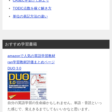
CASECを受けてみよう
TOEIC点数を稼ぐ解き方
単位の表記方法の違い
おすすめ学習書籍
amazonで人気の英語学習教材
ran学習教材評価まとめページ
DUO 3.0
自分の英語学習の生命線かもしれません。単語・音読といっ
た感じで、覚えきるまでしてもいいかなと思います。