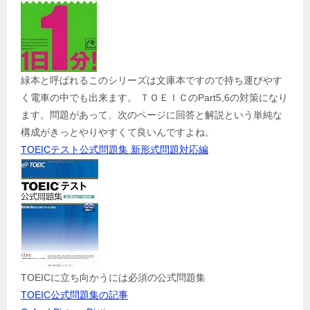
緑本と呼ばれるこのシリーズは文庫本ですので持ち運びやす
く電車の中でも出来ます。 ＴＯＥＩＣのPart5,6の対策になり
ます。問題があって、次のページに回答と解説という単純な
構成がきっとやりやすくて良いんですよね。
TOEICテスト公式問題集 新形式問題対応編
TOEICに立ち向かうには必須の公式問題集
TOEIC公式問題集の記事