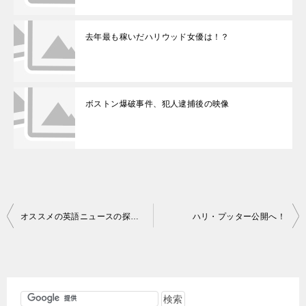
去年最も稼いだハリウッド女優は！？
ボストン爆破事件、犯人逮捕後の映像
投
オススメの英語ニュースの探し方
ハリ・プッター公開へ！
稿
ナ
ビ
ゲ