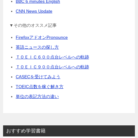
BBC 6 minutes English
CNN News Update
▼その他のオススメ記事
FirefoxアドオンPronounce
英語ニュースの探し方
ＴＯＥＩＣ６００点台レベルへの軌跡
ＴＯＥＩＣ９００点台レベルへの軌跡
CASECを受けてみよう
TOEIC点数を稼ぐ解き方
単位の表記方法の違い
おすすめ学習書籍