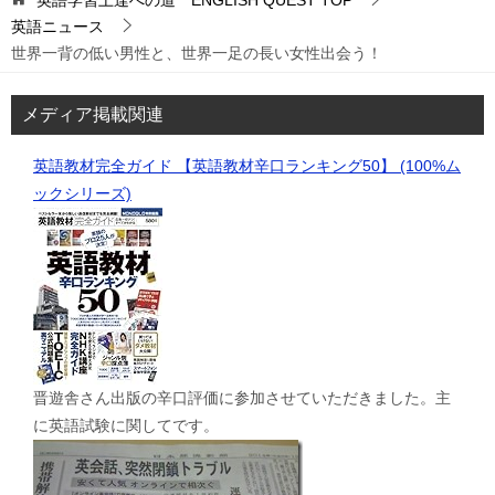
英語学習上達への道 ENGLISH QUEST
TOP
英語ニュース
世界一背の低い男性と、世界一足の長い女性出会う！
メディア掲載関連
英語教材完全ガイド 【英語教材辛口ランキング50】 (100%ム
ックシリーズ)
晋遊舎さん出版の辛口評価に参加させていただきました。主
に英語試験に関してです。