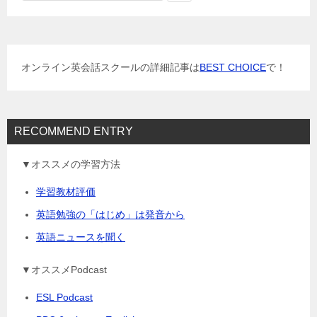
ー
シ
ョ
オンライン英会話スクールの詳細記事は
BEST CHOICE
で！
ン
RECOMMEND ENTRY
▼オススメの学習方法
学習教材評価
英語勉強の「はじめ」は発音から
英語ニュースを聞く
▼オススメPodcast
ESL Podcast