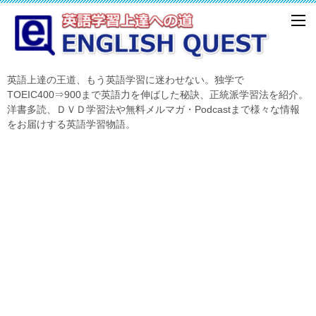
英語上達の王道、もう英語学習に迷わせない。独学で
TOEIC400⇒900まで英語力を伸ばした秘訣、正統派学習法を紹介。
洋書多読、ＤＶＤ学習法や無料メルマガ・Podcastまで様々な情報
をお届けする英語学習物語。