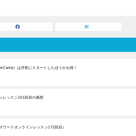
veCamp）は月初にスタートしたほうがお得！
レッスン101回目の感想
ズワードオンラインレッスン172回目）