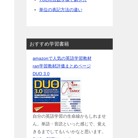
単位の表記方法の違い
おすすめ学習書籍
amazonで人気の英語学習教材
ran学習教材評価まとめページ
DUO 3.0
自分の英語学習の生命線かもしれませ
ん。単語・音読といった感じで、覚え
きるまでしてもいいかなと思います。