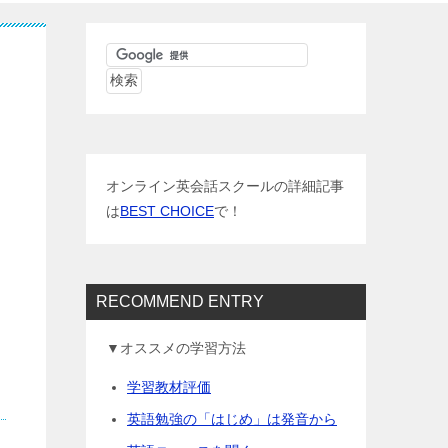
オンライン英会話スクールの詳細記事
は
BEST CHOICE
で！
RECOMMEND ENTRY
▼オススメの学習方法
学習教材評価
英語勉強の「はじめ」は発音から