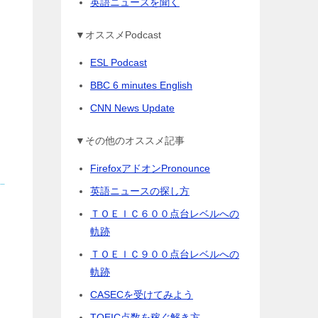
英語ニュースを聞く
▼オススメPodcast
ESL Podcast
BBC 6 minutes English
CNN News Update
▼その他のオススメ記事
FirefoxアドオンPronounce
英語ニュースの探し方
ＴＯＥＩＣ６００点台レベルへの
軌跡
ＴＯＥＩＣ９００点台レベルへの
軌跡
CASECを受けてみよう
TOEIC点数を稼ぐ解き方