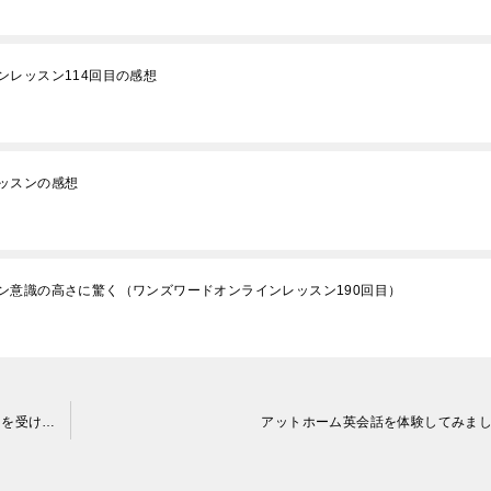
レッスン114回目の感想
ッスンの感想
ン意識の高さに驚く（ワンズワードオンラインレッスン190回目）
イングリッシュフェイストゥーフェイスのトライアルレッスンを受けてみました。
アットホーム英会話を体験してみま