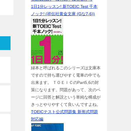
1日1分レッスン! 新TOEIC Test 千本
ノック! (祥伝社黄金文庫 (Gな7-6))
緑本と呼ばれるこのシリーズは文庫本
ですので持ち運びやすく電車の中でも
出来ます。 ＴＯＥＩＣのPart5,6の対
策になります。問題があって、次のペ
ージに回答と解説という単純な構成が
きっとやりやすくて良いんですよね。
TOEICテスト公式問題集 新形式問題
対応編