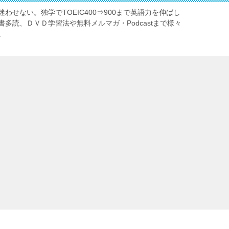
わせない。独学でTOEIC400⇒900まで英語力を伸ばし
多読、ＤＶＤ学習法や無料メルマガ・Podcastまで様々
。