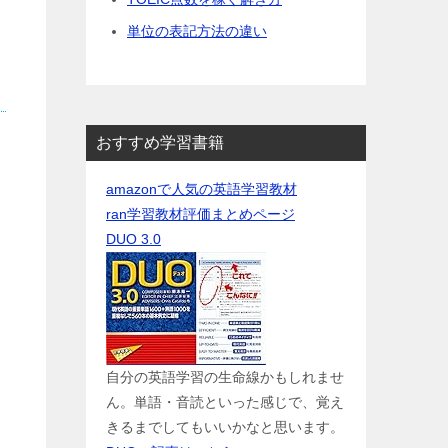
単位の表記方法の違い
おすすめ学習書籍
amazonで人気の英語学習教材
ran学習教材評価まとめページ
DUO 3.0
自分の英語学習の生命線かもしれませ
ん。単語・音読といった感じで、覚え
きるまでしてもいいかなと思います。