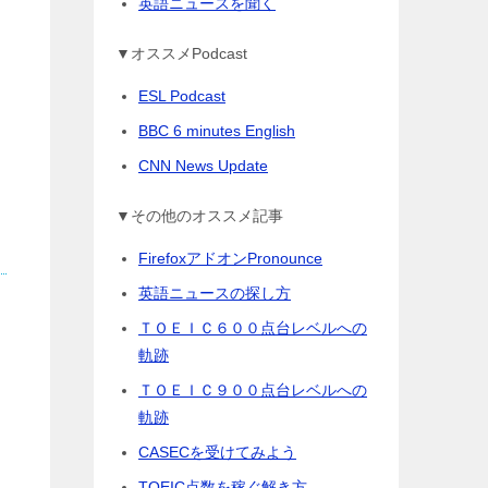
英語ニュースを聞く
▼オススメPodcast
ESL Podcast
BBC 6 minutes English
CNN News Update
▼その他のオススメ記事
FirefoxアドオンPronounce
英語ニュースの探し方
ＴＯＥＩＣ６００点台レベルへの
軌跡
ＴＯＥＩＣ９００点台レベルへの
軌跡
CASECを受けてみよう
TOEIC点数を稼ぐ解き方