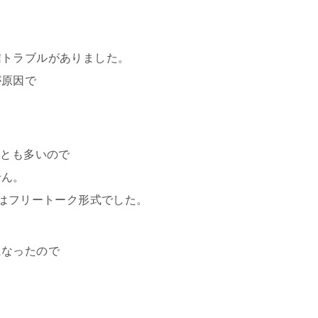
信トラブルがありました。
が原因で
ことも多いので
せん。
回はフリートーク形式でした。
になったので