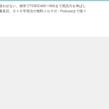
わせない。独学でTOEIC400⇒900まで英語力を伸ばし
多読、ＤＶＤ学習法や無料メルマガ・Podcastまで様々
。