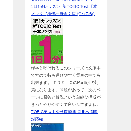
1日1分レッスン! 新TOEIC Test 千本
ノック! (祥伝社黄金文庫 (Gな7-6))
緑本と呼ばれるこのシリーズは文庫本
ですので持ち運びやすく電車の中でも
出来ます。 ＴＯＥＩＣのPart5,6の対
策になります。問題があって、次のペ
ージに回答と解説という単純な構成が
きっとやりやすくて良いんですよね。
TOEICテスト公式問題集 新形式問題
対応編