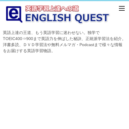
英語上達の王道、もう英語学習に迷わせない。独学で
TOEIC400⇒900まで英語力を伸ばした秘訣、正統派学習法を紹介。
洋書多読、ＤＶＤ学習法や無料メルマガ・Podcastまで様々な情報
をお届けする英語学習物語。