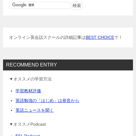
ゲ
ー
シ
ョ
オンライン英会話スクールの詳細記事は
BEST CHOICE
で！
ン
RECOMMEND ENTRY
▼オススメの学習方法
学習教材評価
英語勉強の「はじめ」は発音から
英語ニュースを聞く
▼オススメPodcast