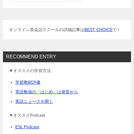
ー
シ
ョ
オンライン英会話スクールの詳細記事は
BEST CHOICE
で！
ン
RECOMMEND ENTRY
▼オススメの学習方法
学習教材評価
英語勉強の「はじめ」は発音から
英語ニュースを聞く
▼オススメPodcast
ESL Podcast