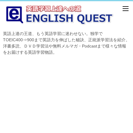
英語上達の王道、もう英語学習に迷わせない。独学で
TOEIC400⇒900まで英語力を伸ばした秘訣、正統派学習法を紹介。
洋書多読、ＤＶＤ学習法や無料メルマガ・Podcastまで様々な情報
をお届けする英語学習物語。