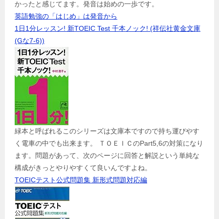
かったと感じてます。発音は始めの一歩です。
英語勉強の「はじめ」は発音から
1日1分レッスン! 新TOEIC Test 千本ノック! (祥伝社黄金文庫
(Gな7-6))
緑本と呼ばれるこのシリーズは文庫本ですので持ち運びやす
く電車の中でも出来ます。 ＴＯＥＩＣのPart5,6の対策になり
ます。問題があって、次のページに回答と解説という単純な
構成がきっとやりやすくて良いんですよね。
TOEICテスト公式問題集 新形式問題対応編