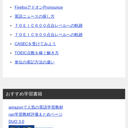
FirefoxアドオンPronounce
英語ニュースの探し方
ＴＯＥＩＣ６００点台レベルへの軌跡
ＴＯＥＩＣ９００点台レベルへの軌跡
CASECを受けてみよう
TOEIC点数を稼ぐ解き方
単位の表記方法の違い
おすすめ学習書籍
amazonで人気の英語学習教材
ran学習教材評価まとめページ
DUO 3.0