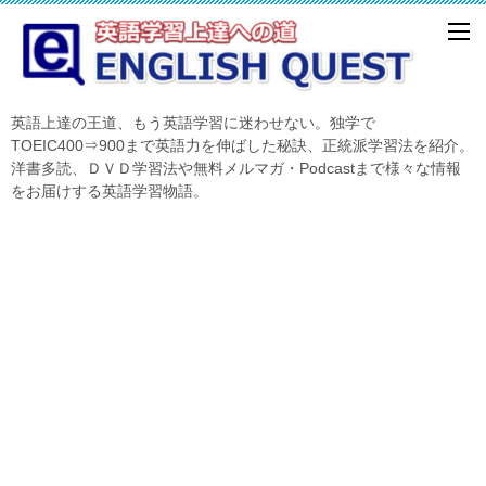
英語上達の王道、もう英語学習に迷わせない。独学で
TOEIC400⇒900まで英語力を伸ばした秘訣、正統派学習法を紹介。
洋書多読、ＤＶＤ学習法や無料メルマガ・Podcastまで様々な情報
をお届けする英語学習物語。