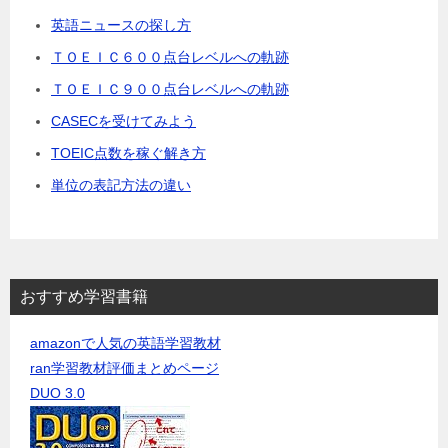
英語ニュースの探し方
ＴＯＥＩＣ６００点台レベルへの軌跡
ＴＯＥＩＣ９００点台レベルへの軌跡
CASECを受けてみよう
TOEIC点数を稼ぐ解き方
単位の表記方法の違い
おすすめ学習書籍
amazonで人気の英語学習教材
ran学習教材評価まとめページ
DUO 3.0