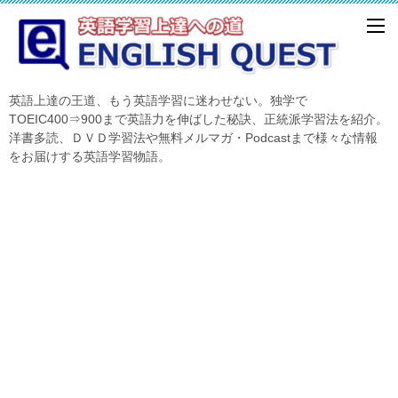
英語上達の王道、もう英語学習に迷わせない。独学で
TOEIC400⇒900まで英語力を伸ばした秘訣、正統派学習法を紹介。
洋書多読、ＤＶＤ学習法や無料メルマガ・Podcastまで様々な情報
をお届けする英語学習物語。