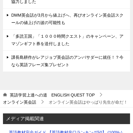
協力しました
DMM英会話が3月から値上げへ、再びオンライン英会話スク
ールの値上げの波の可能性も
「多読王国」「１０００時間クエスト」のキャンペーン、ア
マゾンギフト券を送付しました
課長島耕作がレアジョブ英会話のアンバサダーに就任！？今
なら英語フレーズ集プレゼント
英語学習上達への道 ENGLISH QUEST
TOP
オンライン英会話
オンライン英会話はやっぱり先生が命だ！
メディア掲載関連
英語教材完全ガイド 【英語教材辛口ランキング50】 (100%ム