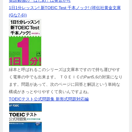
英語勉強の「はじめ」は発音から
1日1分レッスン! 新TOEIC Test 千本ノック! (祥伝社黄金文庫
(Gな7-6))
緑本と呼ばれるこのシリーズは文庫本ですので持ち運びやす
く電車の中でも出来ます。 ＴＯＥＩＣのPart5,6の対策になり
ます。問題があって、次のページに回答と解説という単純な
構成がきっとやりやすくて良いんですよね。
TOEICテスト公式問題集 新形式問題対応編