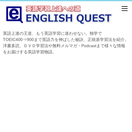
英語上達の王道、もう英語学習に迷わせない。独学で
TOEIC400⇒900まで英語力を伸ばした秘訣、正統派学習法を紹介。
洋書多読、ＤＶＤ学習法や無料メルマガ・Podcastまで様々な情報
をお届けする英語学習物語。