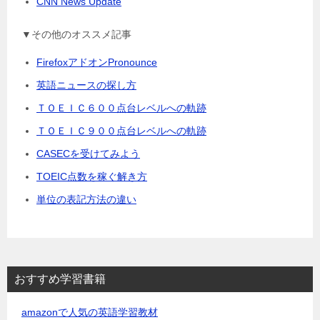
CNN News Update
▼その他のオススメ記事
FirefoxアドオンPronounce
英語ニュースの探し方
ＴＯＥＩＣ６００点台レベルへの軌跡
ＴＯＥＩＣ９００点台レベルへの軌跡
CASECを受けてみよう
TOEIC点数を稼ぐ解き方
単位の表記方法の違い
おすすめ学習書籍
amazonで人気の英語学習教材