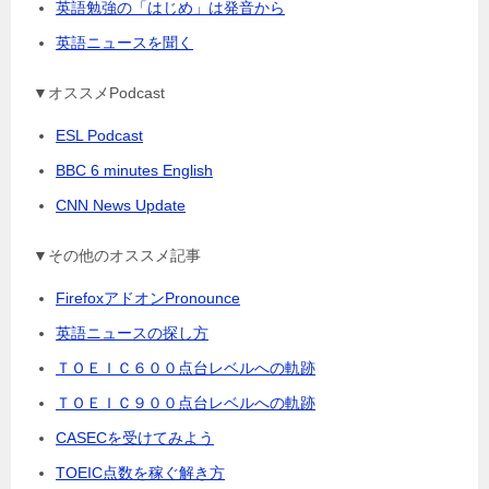
英語勉強の「はじめ」は発音から
英語ニュースを聞く
▼オススメPodcast
ESL Podcast
BBC 6 minutes English
CNN News Update
▼その他のオススメ記事
FirefoxアドオンPronounce
英語ニュースの探し方
ＴＯＥＩＣ６００点台レベルへの軌跡
ＴＯＥＩＣ９００点台レベルへの軌跡
CASECを受けてみよう
TOEIC点数を稼ぐ解き方