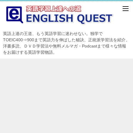
英語上達の王道、もう英語学習に迷わせない。独学で
TOEIC400⇒900まで英語力を伸ばした秘訣、正統派学習法を紹介。
洋書多読、ＤＶＤ学習法や無料メルマガ・Podcastまで様々な情報
をお届けする英語学習物語。