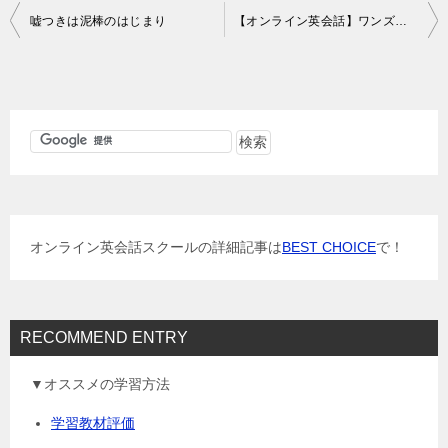
投
嘘つきは泥棒のはじまり
【オンライン英会話】ワンズワードオンラインレッスン92回目の感想
稿
ナ
ビ
ゲ
ー
シ
ョ
オンライン英会話スクールの詳細記事は
BEST CHOICE
で！
ン
RECOMMEND ENTRY
▼オススメの学習方法
学習教材評価