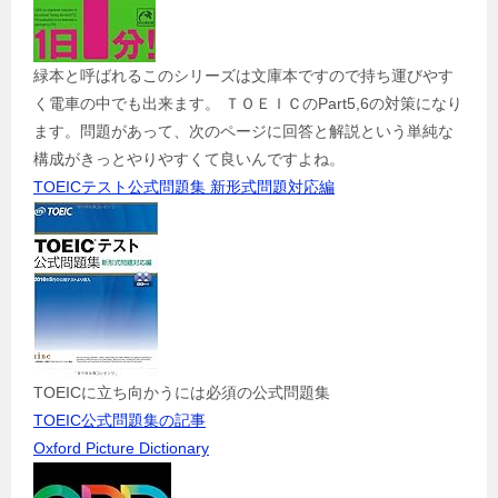
緑本と呼ばれるこのシリーズは文庫本ですので持ち運びやす
く電車の中でも出来ます。 ＴＯＥＩＣのPart5,6の対策になり
ます。問題があって、次のページに回答と解説という単純な
構成がきっとやりやすくて良いんですよね。
TOEICテスト公式問題集 新形式問題対応編
TOEICに立ち向かうには必須の公式問題集
TOEIC公式問題集の記事
Oxford Picture Dictionary