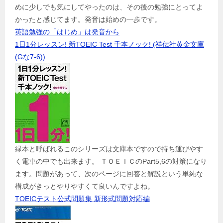
めに少しでも気にしてやったのは、その後の勉強にとってよ
かったと感じてます。発音は始めの一歩です。
英語勉強の「はじめ」は発音から
1日1分レッスン! 新TOEIC Test 千本ノック! (祥伝社黄金文庫
(Gな7-6))
緑本と呼ばれるこのシリーズは文庫本ですので持ち運びやす
く電車の中でも出来ます。 ＴＯＥＩＣのPart5,6の対策になり
ます。問題があって、次のページに回答と解説という単純な
構成がきっとやりやすくて良いんですよね。
TOEICテスト公式問題集 新形式問題対応編