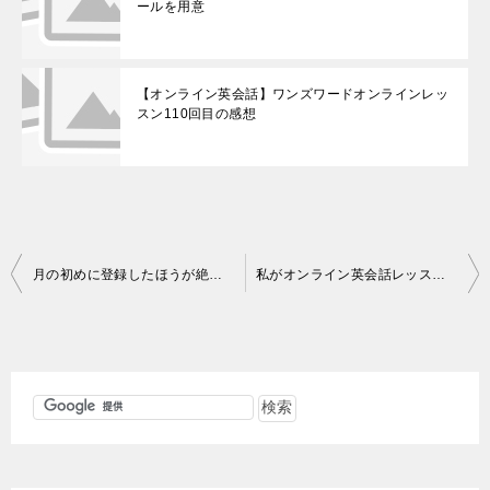
ールを用意
【オンライン英会話】ワンズワードオンラインレッ
スン110回目の感想
投
月の初めに登録したほうが絶対お得なオンライン英会話NativeCamp
私がオンライン英会話レッスンを一旦停止する理由
稿
ナ
ビ
ゲ
ー
シ