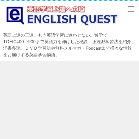
英語上達の王道、もう英語学習に迷わせない。独学で
TOEIC400⇒900まで英語力を伸ばした秘訣、正統派学習法を紹介。
洋書多読、ＤＶＤ学習法や無料メルマガ・Podcastまで様々な情報
をお届けする英語学習物語。