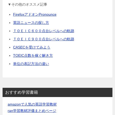
▼その他のオススメ記事
FirefoxアドオンPronounce
英語ニュースの探し方
ＴＯＥＩＣ６００点台レベルへの軌跡
ＴＯＥＩＣ９００点台レベルへの軌跡
CASECを受けてみよう
TOEIC点数を稼ぐ解き方
単位の表記方法の違い
おすすめ学習書籍
amazonで人気の英語学習教材
ran学習教材評価まとめページ