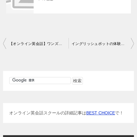
投
【オンライン英会話】ワンズワードオンラインレッスン109回目の感想
イングリッシュポットの体験レッスン感想
稿
ナ
ビ
ゲ
ー
シ
ョ
オンライン英会話スクールの詳細記事は
BEST CHOICE
で！
ン