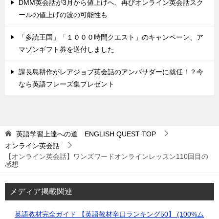
DMM英会話が3月から値上げへ、再びオンライン英会話スク
ールの値上げの波の可能性も
「多読王国」「１０００時間クエスト」のキャンペーン、ア
マゾンギフト券を送付しました
課長島耕作がレアジョブ英会話のアンバサダーに就任！？今
なら英語フレーズ集プレゼント
英語学習上達への道 ENGLISH QUEST
TOP
オンライン英会話
【オンライン英会話】ワンズワードオンラインレッスン110回目の
感想
メディア掲載関連
英語教材完全ガイド 【英語教材辛口ランキング50】 (100%ム