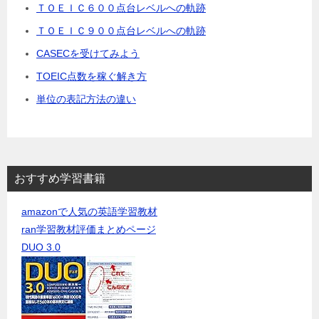
ＴＯＥＩＣ６００点台レベルへの軌跡
ＴＯＥＩＣ９００点台レベルへの軌跡
CASECを受けてみよう
TOEIC点数を稼ぐ解き方
単位の表記方法の違い
おすすめ学習書籍
amazonで人気の英語学習教材
ran学習教材評価まとめページ
DUO 3.0