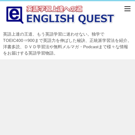
英語上達の王道、もう英語学習に迷わせない。独学で
TOEIC400⇒900まで英語力を伸ばした秘訣、正統派学習法を紹介。
洋書多読、ＤＶＤ学習法や無料メルマガ・Podcastまで様々な情報
をお届けする英語学習物語。