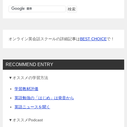
ビ
ゲ
ー
シ
ョ
オンライン英会話スクールの詳細記事は
BEST CHOICE
で！
ン
RECOMMEND ENTRY
▼オススメの学習方法
学習教材評価
英語勉強の「はじめ」は発音から
英語ニュースを聞く
▼オススメPodcast