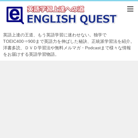
英語上達の王道、もう英語学習に迷わせない。独学で
TOEIC400⇒900まで英語力を伸ばした秘訣、正統派学習法を紹介。
洋書多読、ＤＶＤ学習法や無料メルマガ・Podcastまで様々な情報
をお届けする英語学習物語。