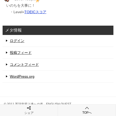
いのちを大事に！
・Level=
TOEICスコア
メタ情報
ログイン
投稿フィード
コメントフィード
WordPress.org
© 2011 英語学習上達への道 ENGLISH QUEST
TOPへ
シェア