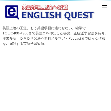
英語上達の王道、もう英語学習に迷わせない。独学で
TOEIC400⇒900まで英語力を伸ばした秘訣、正統派学習法を紹介。
洋書多読、ＤＶＤ学習法や無料メルマガ・Podcastまで様々な情報
をお届けする英語学習物語。