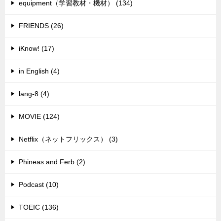
equipment（学習教材・機材） (134)
FRIENDS (26)
iKnow! (17)
in English (4)
lang-8 (4)
MOVIE (124)
Netflix（ネットフリックス） (3)
Phineas and Ferb (2)
Podcast (10)
TOEIC (136)