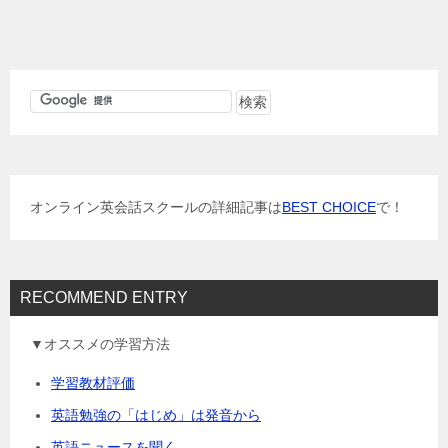
稿
ナ
ビ
ゲ
ー
シ
ョ
オンライン英会話スクールの詳細記事は
BEST CHOICE
で！
ン
RECOMMEND ENTRY
▼オススメの学習方法
学習教材評価
英語勉強の「はじめ」は発音から
英語ニュースを聞く