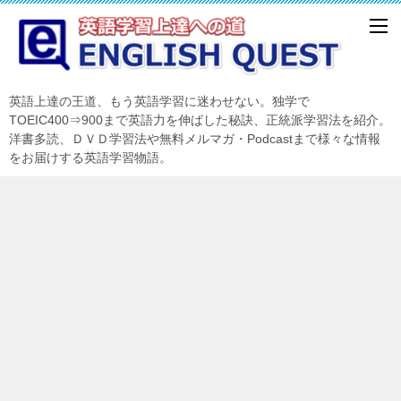
英語上達の王道、もう英語学習に迷わせない。独学で
TOEIC400⇒900まで英語力を伸ばした秘訣、正統派学習法を紹介。
洋書多読、ＤＶＤ学習法や無料メルマガ・Podcastまで様々な情報
をお届けする英語学習物語。