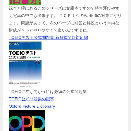
緑本と呼ばれるこのシリーズは文庫本ですので持ち運びやす
く電車の中でも出来ます。 ＴＯＥＩＣのPart5,6の対策になり
ます。問題があって、次のページに回答と解説という単純な
構成がきっとやりやすくて良いんですよね。
TOEICテスト公式問題集 新形式問題対応編
TOEICに立ち向かうには必須の公式問題集
TOEIC公式問題集の記事
Oxford Picture Dictionary