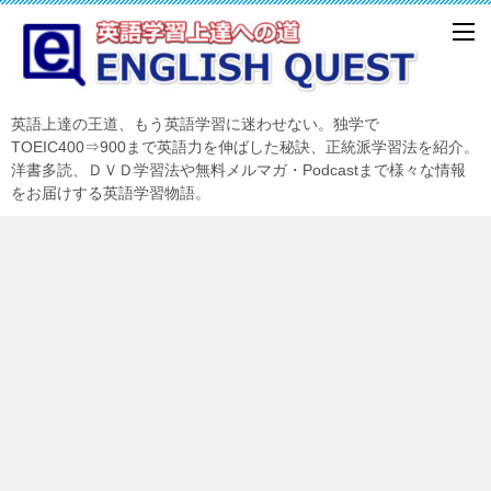
英語上達の王道、もう英語学習に迷わせない。独学で
TOEIC400⇒900まで英語力を伸ばした秘訣、正統派学習法を紹介。
洋書多読、ＤＶＤ学習法や無料メルマガ・Podcastまで様々な情報
をお届けする英語学習物語。