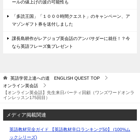
ールの値上げの波の可能性も
「多読王国」「１０００時間クエスト」のキャンペーン、ア
マゾンギフト券を送付しました
課長島耕作がレアジョブ英会話のアンバサダーに就任！？今
なら英語フレーズ集プレゼント
英語学習上達への道 ENGLISH QUEST
TOP
オンライン英会話
【オンライン英会話】先生来日パーティ回顧（ワンズワードオンラ
インレッスン175回目）
メディア掲載関連
英語教材完全ガイド 【英語教材辛口ランキング50】 (100%ム
ックシリーズ)