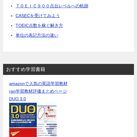
ＴＯＥＩＣ９００点台レベルへの軌跡
CASECを受けてみよう
TOEIC点数を稼ぐ解き方
単位の表記方法の違い
おすすめ学習書籍
amazonで人気の英語学習教材
ran学習教材評価まとめページ
DUO 3.0