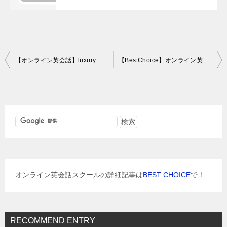
投
【オンライン英会話】luxury market（ワンズワードオンラインレッスン174回目）
【BestChoice】オンライン英会話スクール、キャンペーン一覧ページ
稿
ナ
ビ
ゲ
ー
シ
ョ
オンライン英会話スクールの詳細記事は
BEST CHOICE
で！
ン
RECOMMEND ENTRY