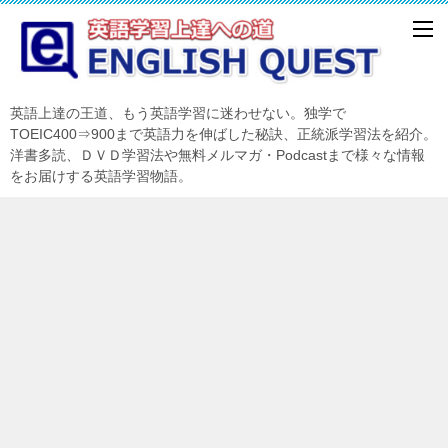
英語上達の王道、もう英語学習に迷わせない。独学で
TOEIC400⇒900まで英語力を伸ばした秘訣、正統派学習法を紹介。
洋書多読、ＤＶＤ学習法や無料メルマガ・Podcastまで様々な情報
をお届けする英語学習物語。