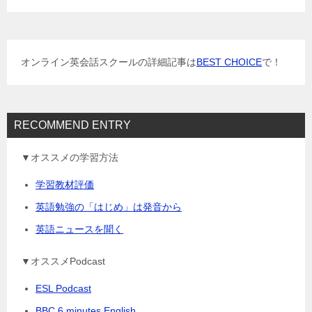
ー
シ
ョ
オンライン英会話スクールの詳細記事は
BEST CHOICE
で！
ン
RECOMMEND ENTRY
▼オススメの学習方法
学習教材評価
英語勉強の「はじめ」は発音から
英語ニュースを聞く
▼オススメPodcast
ESL Podcast
BBC 6 minutes English