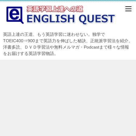
英語上達の王道、もう英語学習に迷わせない。独学で
TOEIC400⇒900まで英語力を伸ばした秘訣、正統派学習法を紹介。
洋書多読、ＤＶＤ学習法や無料メルマガ・Podcastまで様々な情報
をお届けする英語学習物語。