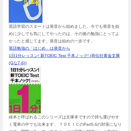
英語学習のスタートは発音から始めました。今でも発音を始
めに少しでも気にしてやったのは、その後の勉強にとってよ
かったと感じてます。発音は始めの一歩です。
英語勉強の「はじめ」は発音から
1日1分レッスン! 新TOEIC Test 千本ノック! (祥伝社黄金文庫
(Gな7-6))
緑本と呼ばれるこのシリーズは文庫本ですので持ち運びやす
く電車の中でも出来ます。 ＴＯＥＩＣのPart5,6の対策になり