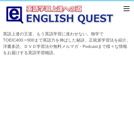
英語上達の王道、もう英語学習に迷わせない。独学で
TOEIC400⇒900まで英語力を伸ばした秘訣、正統派学習法を紹介。
洋書多読、ＤＶＤ学習法や無料メルマガ・Podcastまで様々な情報
をお届けする英語学習物語。