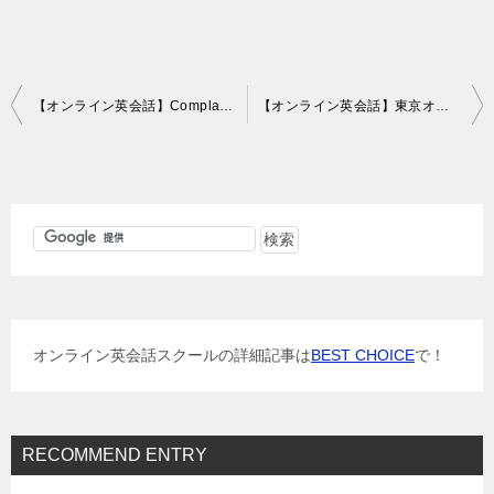
投
【オンライン英会話】Complaint（ワンズワードオンラインレッスン187回目）
【オンライン英会話】東京オリンピック決定について（ワンズワードオンラインレッスン188回目）
稿
ナ
ビ
ゲ
ー
シ
ョ
オンライン英会話スクールの詳細記事は
BEST CHOICE
で！
ン
RECOMMEND ENTRY