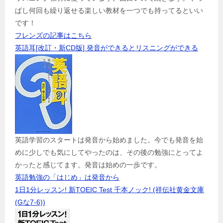
ぱし何回も繰り返せる楽しい教材を一つでも持ってるといい
です！
フレンズの記事はこちら
英語耳[改訂・新CD版] 発音ができるとリスニングができる
英語学習のスタートは発音から始めました。今でも発音を始
めに少しでも気にしてやったのは、その後の勉強にとってよ
かったと感じてます。発音は始めの一歩です。
英語勉強の「はじめ」は発音から
1日1分レッスン! 新TOEIC Test 千本ノック! (祥伝社黄金文庫
(Gな7-6))