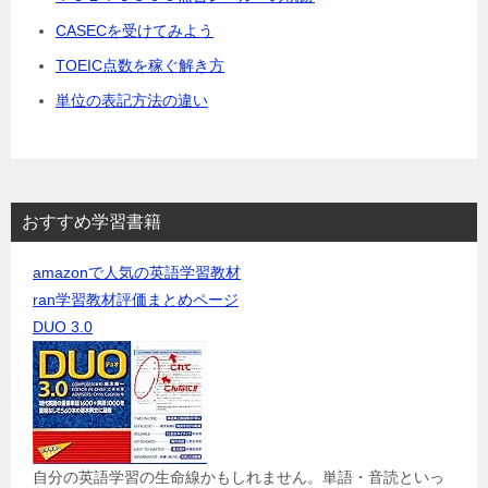
CASECを受けてみよう
TOEIC点数を稼ぐ解き方
単位の表記方法の違い
おすすめ学習書籍
amazonで人気の英語学習教材
ran学習教材評価まとめページ
DUO 3.0
自分の英語学習の生命線かもしれません。単語・音読といっ