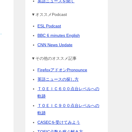
英語ニュースを聞く
▼オススメPodcast
ESL Podcast
BBC 6 minutes English
CNN News Update
▼その他のオススメ記事
FirefoxアドオンPronounce
英語ニュースの探し方
ＴＯＥＩＣ６００点台レベルへの
軌跡
ＴＯＥＩＣ９００点台レベルへの
軌跡
CASECを受けてみよう
TOEIC点数を稼ぐ解き方