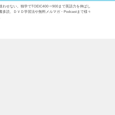
わせない。独学でTOEIC400⇒900まで英語力を伸ばし
多読、ＤＶＤ学習法や無料メルマガ・Podcastまで様々
。