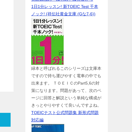
1日1分レッスン! 新TOEIC Test 千本
ノック! (祥伝社黄金文庫 (Gな7-6))
緑本と呼ばれるこのシリーズは文庫本
ですので持ち運びやすく電車の中でも
出来ます。 ＴＯＥＩＣのPart5,6の対
策になります。問題があって、次のペ
ージに回答と解説という単純な構成が
きっとやりやすくて良いんですよね。
TOEICテスト公式問題集 新形式問題
対応編