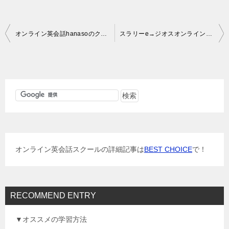
投
オンライン英会話hanasoのクイズキャンペーン！
スラリーe→ジオスオンラインへ、ホームページもリニューアル
稿
ナ
ビ
ゲ
ー
シ
ョ
オンライン英会話スクールの詳細記事は
BEST CHOICE
で！
ン
RECOMMEND ENTRY
▼オススメの学習方法