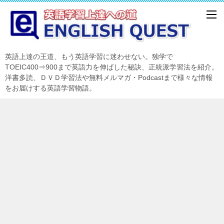
英語上達の王道、もう英語学習に迷わせない。独学で
TOEIC400⇒900まで英語力を伸ばした秘訣、正統派学習法を紹介。
洋書多読、ＤＶＤ学習法や無料メルマガ・Podcastまで様々な情報
をお届けする英語学習物語。