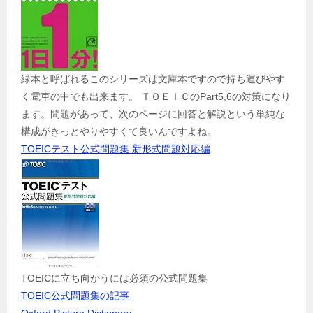
緑本と呼ばれるこのシリーズは文庫本ですので持ち運びやす
く電車の中でも出来ます。 ＴＯＥＩＣのPart5,6の対策になり
ます。問題があって、次のページに回答と解説という単純な
構成がきっとやりやすくて良いんですよね。
TOEICテスト公式問題集 新形式問題対応編
TOEICに立ち向かうには必須の公式問題集
TOEIC公式問題集の記事