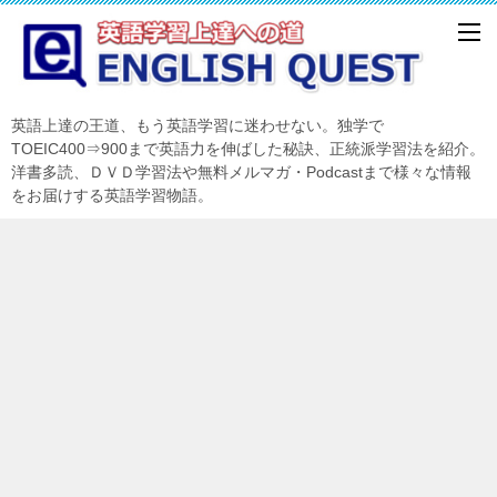
英語上達の王道、もう英語学習に迷わせない。独学で
TOEIC400⇒900まで英語力を伸ばした秘訣、正統派学習法を紹介。
洋書多読、ＤＶＤ学習法や無料メルマガ・Podcastまで様々な情報
をお届けする英語学習物語。