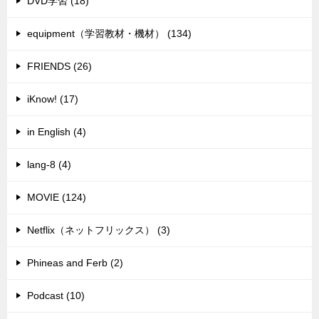
DVD学習 (18)
equipment（学習教材・機材） (134)
FRIENDS (26)
iKnow! (17)
in English (4)
lang-8 (4)
MOVIE (124)
Netflix（ネットフリックス） (3)
Phineas and Ferb (2)
Podcast (10)