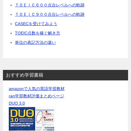
ＴＯＥＩＣ６００点台レベルへの軌跡
ＴＯＥＩＣ９００点台レベルへの軌跡
CASECを受けてみよう
TOEIC点数を稼ぐ解き方
単位の表記方法の違い
おすすめ学習書籍
amazonで人気の英語学習教材
ran学習教材評価まとめページ
DUO 3.0