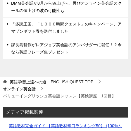
DMM英会話が3月から値上げへ、再びオンライン英会話スク
ールの値上げの波の可能性も
「多読王国」「１０００時間クエスト」のキャンペーン、ア
マゾンギフト券を送付しました
課長島耕作がレアジョブ英会話のアンバサダーに就任！？今
なら英語フレーズ集プレゼント
英語学習上達への道 ENGLISH QUEST
TOP
オンライン英会話
バリューイングリッシュ英会話レッスン【英検講座 1回目】
メディア掲載関連
英語教材完全ガイド 【英語教材辛口ランキング50】 (100%ム