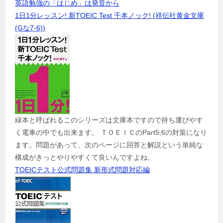
英語勉強の「はじめ」は発音から
1日1分レッスン! 新TOEIC Test 千本ノック! (祥伝社黄金文庫
(Gな7-6))
緑本と呼ばれるこのシリーズは文庫本ですので持ち運びやす
く電車の中でも出来ます。 ＴＯＥＩＣのPart5,6の対策になり
ます。問題があって、次のページに回答と解説という単純な
構成がきっとやりやすくて良いんですよね。
TOEICテスト公式問題集 新形式問題対応編