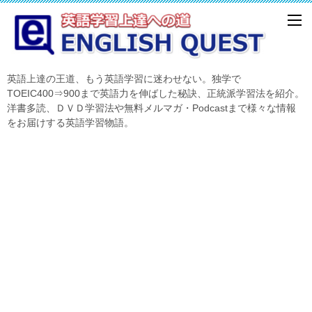
英語上達の王道、もう英語学習に迷わせない。独学で
TOEIC400⇒900まで英語力を伸ばした秘訣、正統派学習法を紹介。
洋書多読、ＤＶＤ学習法や無料メルマガ・Podcastまで様々な情報
をお届けする英語学習物語。