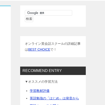
オンライン英会話スクールの詳細記事
は
BEST CHOICE
で！
RECOMMEND ENTRY
▼オススメの学習方法
学習教材評価
英語勉強の「はじめ」は発音から