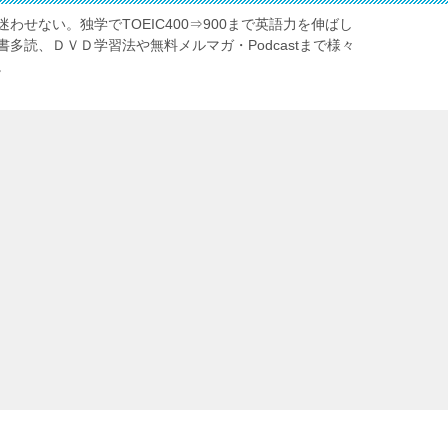
わせない。独学でTOEIC400⇒900まで英語力を伸ばし
多読、ＤＶＤ学習法や無料メルマガ・Podcastまで様々
。