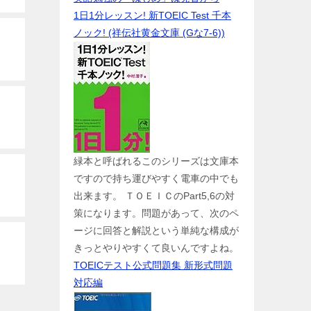
1日1分レッスン! 新TOEIC Test 千本
ノック! (祥伝社黄金文庫 (Gな7-6))
緑本と呼ばれるこのシリーズは文庫本
ですので持ち運びやすく電車の中でも
出来ます。 ＴＯＥＩＣのPart5,6の対
策になります。問題があって、次のペ
ージに回答と解説という単純な構成が
きっとやりやすくて良いんですよね。
TOEICテスト公式問題集 新形式問題
対応編