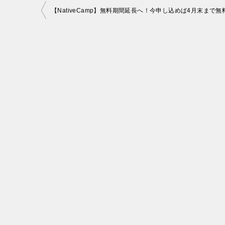
投
【NativeCamp】無料期間延長へ！今申し込めば4月末まで無
稿
ナ
ビ
ゲ
ー
シ
ョ
ン