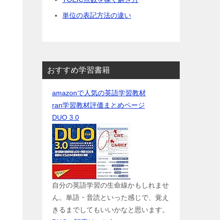
単位の表記方法の違い
おすすめ学習書籍
amazonで人気の英語学習教材
ran学習教材評価まとめページ
DUO 3.0
や
自分の英語学習の生命線かもしれませ
ん。単語・音読といった感じで、覚え
きるまでしてもいいかなと思います。