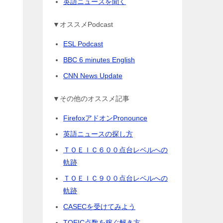
英語ニュースを聞く
▼オススメPodcast
ESL Podcast
BBC 6 minutes English
CNN News Update
▼その他のオススメ記事
FirefoxアドオンPronounce
英語ニュースの探し方
ＴＯＥＩＣ６００点台レベルへの
軌跡
ＴＯＥＩＣ９００点台レベルへの
軌跡
CASECを受けてみよう
TOEIC点数を稼ぐ解き方