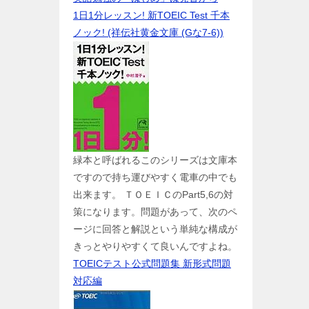
1日1分レッスン! 新TOEIC Test 千本
ノック! (祥伝社黄金文庫 (Gな7-6))
緑本と呼ばれるこのシリーズは文庫本
ですので持ち運びやすく電車の中でも
出来ます。 ＴＯＥＩＣのPart5,6の対
策になります。問題があって、次のペ
ージに回答と解説という単純な構成が
きっとやりやすくて良いんですよね。
TOEICテスト公式問題集 新形式問題
対応編