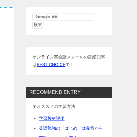
オンライン英会話スクールの詳細記事
は
BEST CHOICE
で！
RECOMMEND ENTRY
▼オススメの学習方法
学習教材評価
英語勉強の「はじめ」は発音から