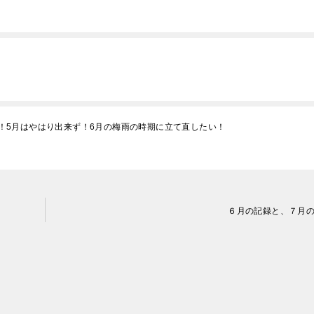
目標！5月はやはり出来ず！6月の梅雨の時期に立て直したい！
６月の記録と、７月