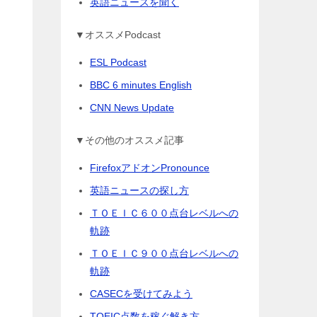
英語ニュースを聞く
▼オススメPodcast
ESL Podcast
BBC 6 minutes English
CNN News Update
▼その他のオススメ記事
FirefoxアドオンPronounce
英語ニュースの探し方
ＴＯＥＩＣ６００点台レベルへの
軌跡
ＴＯＥＩＣ９００点台レベルへの
軌跡
CASECを受けてみよう
TOEIC点数を稼ぐ解き方