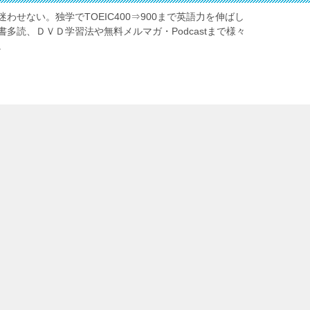
わせない。独学でTOEIC400⇒900まで英語力を伸ばし
多読、ＤＶＤ学習法や無料メルマガ・Podcastまで様々
。