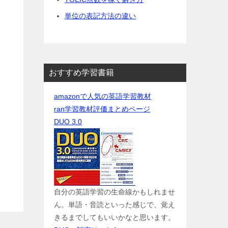
単位の表記方法の違い
おすすめ学習書籍
amazonで人気の英語学習教材
ran学習教材評価まとめページ
DUO 3.0
自分の英語学習の生命線かもしれませ
ん。単語・音読といった感じで、覚え
きるまでしてもいいかなと思います。