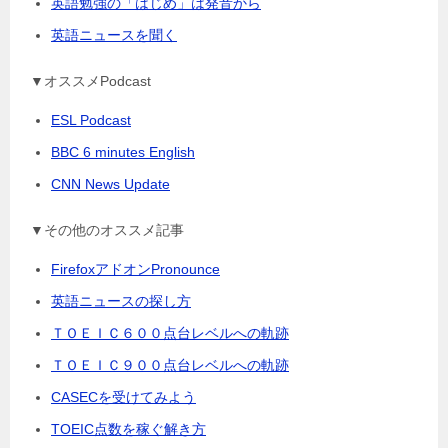
英語勉強の「はじめ」は発音から
英語ニュースを聞く
▼オススメPodcast
ESL Podcast
BBC 6 minutes English
CNN News Update
▼その他のオススメ記事
FirefoxアドオンPronounce
英語ニュースの探し方
ＴＯＥＩＣ６００点台レベルへの軌跡
ＴＯＥＩＣ９００点台レベルへの軌跡
CASECを受けてみよう
TOEIC点数を稼ぐ解き方