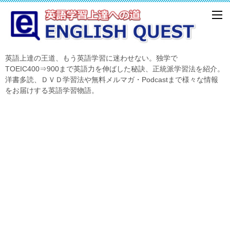
英語上達の王道、もう英語学習に迷わせない。独学で
TOEIC400⇒900まで英語力を伸ばした秘訣、正統派学習法を紹介。
洋書多読、ＤＶＤ学習法や無料メルマガ・Podcastまで様々な情報
をお届けする英語学習物語。