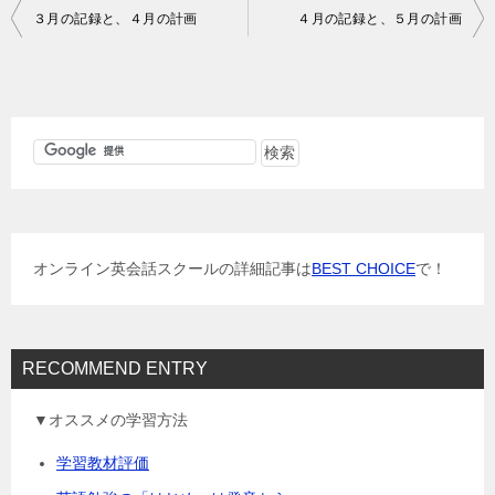
投
３月の記録と、４月の計画
４月の記録と、５月の計画
稿
ナ
ビ
ゲ
ー
シ
ョ
オンライン英会話スクールの詳細記事は
BEST CHOICE
で！
ン
RECOMMEND ENTRY
▼オススメの学習方法
学習教材評価