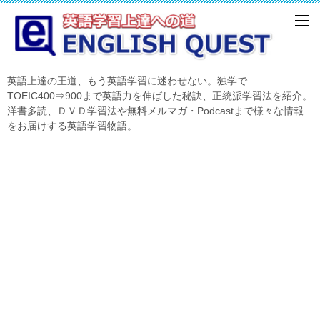
英語上達の王道、もう英語学習に迷わせない。独学で
TOEIC400⇒900まで英語力を伸ばした秘訣、正統派学習法を紹介。
洋書多読、ＤＶＤ学習法や無料メルマガ・Podcastまで様々な情報
をお届けする英語学習物語。