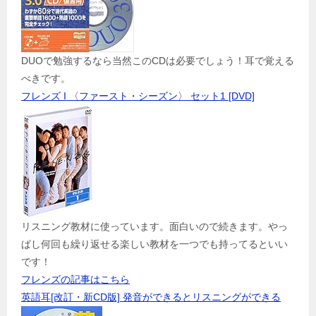
DUOで勉強するなら当然このCDは必要でしょう！耳で覚える
べきです。
フレンズ I 〈ファースト・シーズン〉 セット1 [DVD]
リスニング教材に使っています。面白いので続きます。やっ
ぱし何回も繰り返せる楽しい教材を一つでも持ってるといい
です！
フレンズの記事はこちら
英語耳[改訂・新CD版] 発音ができるとリスニングができる