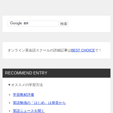
稿
ナ
ビ
ゲ
ー
シ
ョ
オンライン英会話スクールの詳細記事は
BEST CHOICE
で！
ン
RECOMMEND ENTRY
▼オススメの学習方法
学習教材評価
英語勉強の「はじめ」は発音から
英語ニュースを聞く