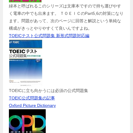
緑本と呼ばれるこのシリーズは文庫本ですので持ち運びやす
く電車の中でも出来ます。 ＴＯＥＩＣのPart5,6の対策になり
ます。問題があって、次のページに回答と解説という単純な
構成がきっとやりやすくて良いんですよね。
TOEICテスト公式問題集 新形式問題対応編
TOEICに立ち向かうには必須の公式問題集
TOEIC公式問題集の記事
Oxford Picture Dictionary