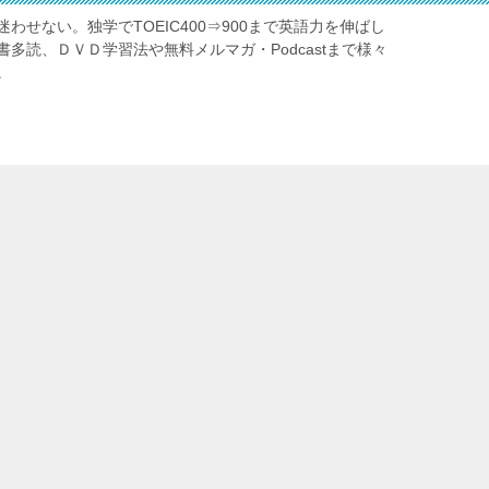
わせない。独学でTOEIC400⇒900まで英語力を伸ばし
多読、ＤＶＤ学習法や無料メルマガ・Podcastまで様々
。