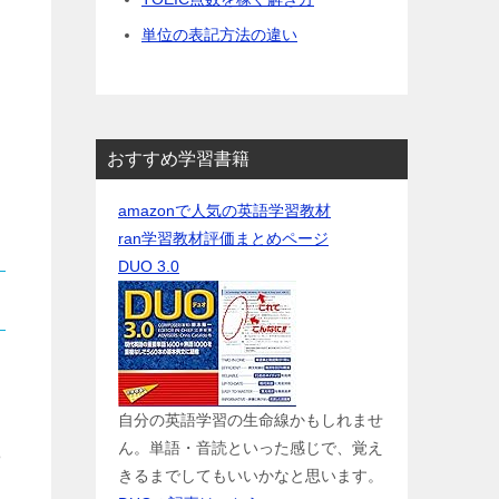
単位の表記方法の違い
おすすめ学習書籍
amazonで人気の英語学習教材
ran学習教材評価まとめページ
DUO 3.0
自分の英語学習の生命線かもしれませ
ん。単語・音読といった感じで、覚え
8
きるまでしてもいいかなと思います。