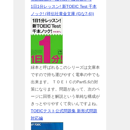
1日1分レッスン! 新TOEIC Test 千本
ノック! (祥伝社黄金文庫 (Gな7-6))
緑本と呼ばれるこのシリーズは文庫本
ですので持ち運びやすく電車の中でも
出来ます。 ＴＯＥＩＣのPart5,6の対
策になります。問題があって、次のペ
ージに回答と解説という単純な構成が
きっとやりやすくて良いんですよね。
TOEICテスト公式問題集 新形式問題
対応編