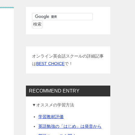
オンライン英会話スクールの詳細記事
は
BEST CHOICE
で！
RECOMMEND ENTRY
▼オススメの学習方法
学習教材評価
英語勉強の「はじめ」は発音から