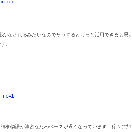
irazon
字幕対応がなされるみたいなのでそうするともっと活用できると思
です。
sr_no=1
、結構物語が濃密なためペースが遅くなっています。徐々に加