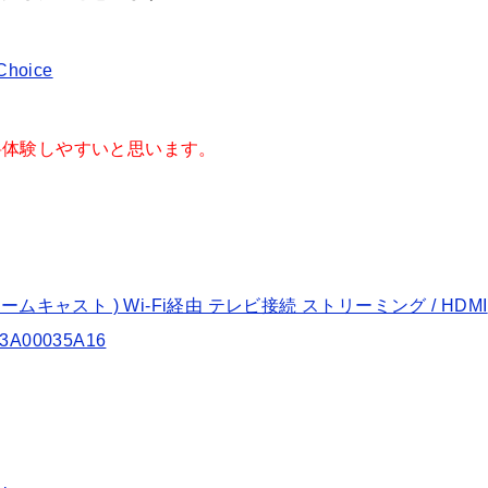
oice
料体験しやすいと思います。
 ( クロームキャスト ) Wi-Fi経由 テレビ接続 ストリーミング / HDMI
GA3A00035A16