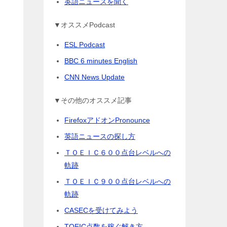
英語ニュースを聞く
▼オススメPodcast
ESL Podcast
BBC 6 minutes English
CNN News Update
▼その他のオススメ記事
FirefoxアドオンPronounce
英語ニュースの探し方
ＴＯＥＩＣ６００点台レベルへの
軌跡
ＴＯＥＩＣ９００点台レベルへの
軌跡
CASECを受けてみよう
TOEIC点数を稼ぐ解き方