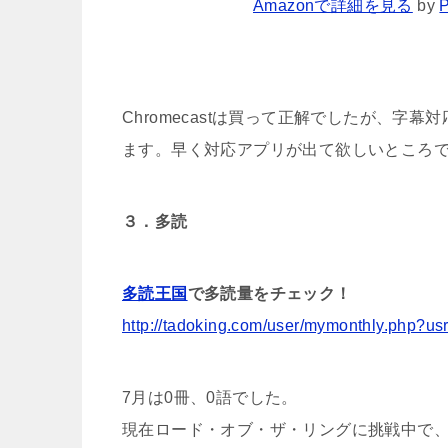
Amazonで詳細を見る
by
P
Chromecastは買って正解でしたが、
ます。早く対応アプリが出て欲しいところ
３．多読
多読王国
で多読量をチェック！
http://tadoking.com/user/mymonthly.php?u
7月は0冊、0語でした。
現在ロード・オブ・ザ・リングに挑戦中で