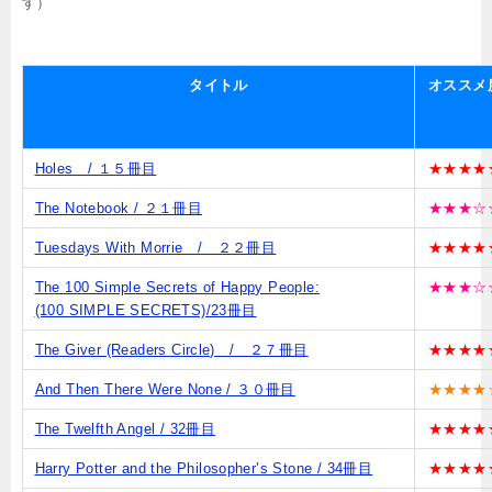
す）
タイトル
オススメ
Holes / １５冊目
★★★★
The Notebook / ２１冊目
★★★☆
Tuesdays With Morrie / ２２冊目
★★★★
The 100 Simple Secrets of Happy People:
★★★☆
(100 SIMPLE SECRETS)/23冊目
The Giver (Readers Circle) / ２７冊目
★★★★
And Then There Were None / ３０冊目
★★★★
The Twelfth Angel / 32冊目
★★★★
Harry Potter and the Philosopher’s Stone / 34冊目
★★★★