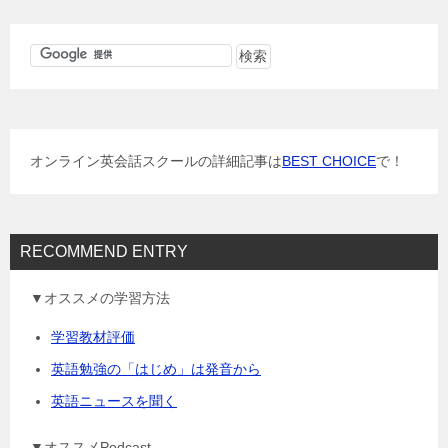
ビ
ゲ
ー
シ
ョ
オンライン英会話スクールの詳細記事は
BEST CHOICE
で！
ン
RECOMMEND ENTRY
▼オススメの学習方法
学習教材評価
英語勉強の「はじめ」は発音から
英語ニュースを聞く
▼オススメPodcast