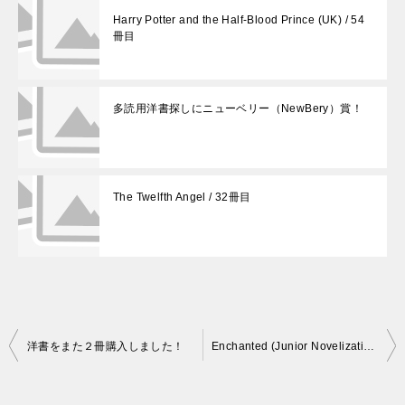
Harry Potter and the Half-Blood Prince (UK) / 54
冊目
多読用洋書探しにニューベリー（NewBery）賞！
The Twelfth Angel / 32冊目
投
洋書をまた２冊購入しました！
Enchanted (Junior Novelization) / ５１冊目
稿
ナ