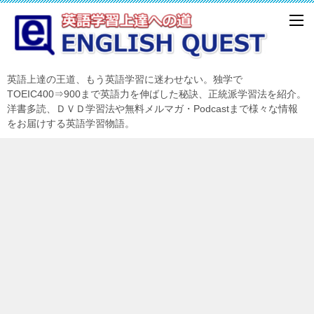
英語上達の王道、もう英語学習に迷わせない。独学で
TOEIC400⇒900まで英語力を伸ばした秘訣、正統派学習法を紹介。
洋書多読、ＤＶＤ学習法や無料メルマガ・Podcastまで様々な情報
をお届けする英語学習物語。