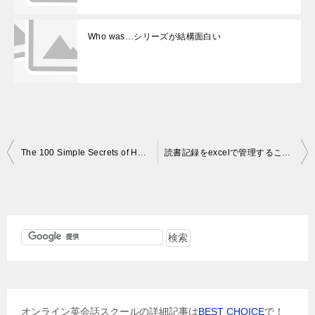
Who was…シリーズが結構面白い
投
The 100 Simple Secrets of Happy People: (100 SIMPLE SECRETS)/23冊目
読書記録をexcelで管理することにしました（今まで読んだ本のリスト）
稿
ナ
ビ
ゲ
ー
シ
ョ
オンライン英会話スクールの詳細記事は
BEST CHOICE
で！