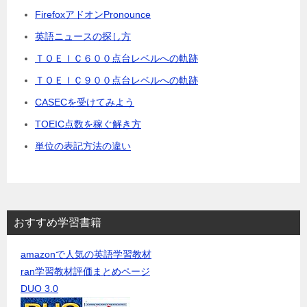
FirefoxアドオンPronounce
英語ニュースの探し方
ＴＯＥＩＣ６００点台レベルへの軌跡
ＴＯＥＩＣ９００点台レベルへの軌跡
CASECを受けてみよう
TOEIC点数を稼ぐ解き方
単位の表記方法の違い
おすすめ学習書籍
amazonで人気の英語学習教材
ran学習教材評価まとめページ
DUO 3.0