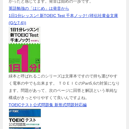
かったと感じてます。発音は始めの一歩です。
英語勉強の「はじめ」は発音から
1日1分レッスン! 新TOEIC Test 千本ノック! (祥伝社黄金文庫
(Gな7-6))
緑本と呼ばれるこのシリーズは文庫本ですので持ち運びやす
く電車の中でも出来ます。 ＴＯＥＩＣのPart5,6の対策になり
ます。問題があって、次のページに回答と解説という単純な
構成がきっとやりやすくて良いんですよね。
TOEICテスト公式問題集 新形式問題対応編