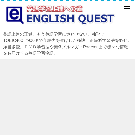
英語上達の王道、もう英語学習に迷わせない。独学で
TOEIC400⇒900まで英語力を伸ばした秘訣、正統派学習法を紹介。
洋書多読、ＤＶＤ学習法や無料メルマガ・Podcastまで様々な情報
をお届けする英語学習物語。