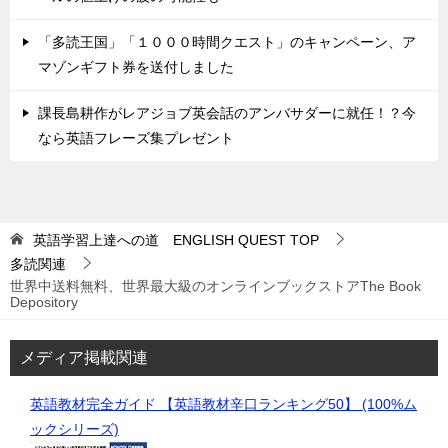
「多読王国」「１０００時間クエスト」のキャンペーン、ア
マゾンギフト券を送付しました
課長島耕作がレアジョブ英会話のアンバサダーに就任！？今
なら英語フレーズ集プレゼント
英語学習上達への道 ENGLISH QUEST
TOP
多読関連
世界中送料無料、世界最大級のオンラインブックストアThe Book
Depository
メディア掲載関連
英語教材完全ガイド 【英語教材辛口ランキング50】 (100%ム
ックシリーズ)