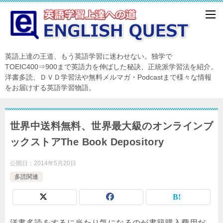
英語上達の王道、もう英語学習に迷わせない。独学で
TOEIC400⇒900まで英語力を伸ばした秘訣、正統派学習法を紹介。
洋書多読、ＤＶＤ学習法や無料メルマガ・Podcastまで様々な情報
をお届けする英語学習物語。
世界中送料無料、世界最大級のオンラインブ
ックストアThe Book Depository
公開日：
2014年5月20日
多読関連
洋書多読をするに当たり気になるのが書籍購入費用だ