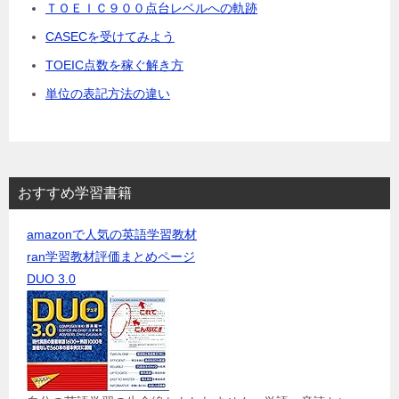
ＴＯＥＩＣ９００点台レベルへの軌跡
CASECを受けてみよう
TOEIC点数を稼ぐ解き方
単位の表記方法の違い
おすすめ学習書籍
amazonで人気の英語学習教材
ran学習教材評価まとめページ
DUO 3.0