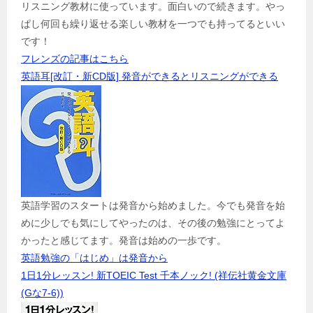
リスニング教材に使っています。面白いので続きます。やっ
ぱし何回も繰り返せる楽しい教材を一つでも持ってるといい
です！
フレンズの記事はこちら
英語耳[改訂・新CD版] 発音ができるとリスニングができる
英語学習のスタートは発音から始めました。今でも発音を始
めに少しでも気にしてやったのは、その後の勉強にとってよ
かったと感じてます。発音は始めの一歩です。
英語勉強の「はじめ」は発音から
1日1分レッスン! 新TOEIC Test 千本ノック! (祥伝社黄金文庫
(Gな7-6))