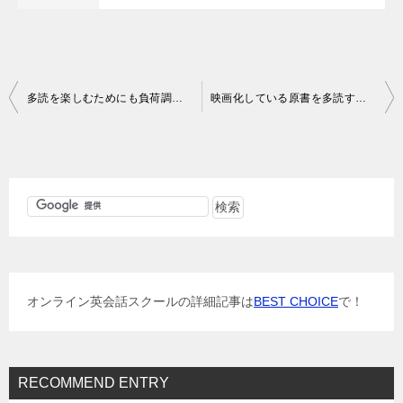
投
多読を楽しむためにも負荷調整が重要かも？
映画化している原書を多読すればハズレが少ない
稿
ナ
ビ
ゲ
ー
シ
ョ
オンライン英会話スクールの詳細記事は
BEST CHOICE
で！
ン
RECOMMEND ENTRY