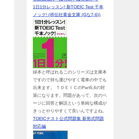
1日1分レッスン! 新TOEIC Test 千本
ノック! (祥伝社黄金文庫 (Gな7-6))
緑本と呼ばれるこのシリーズは文庫本
ですので持ち運びやすく電車の中でも
出来ます。 ＴＯＥＩＣのPart5,6の対
策になります。問題があって、次のペ
ージに回答と解説という単純な構成が
きっとやりやすくて良いんですよね。
TOEICテスト公式問題集 新形式問題
対応編