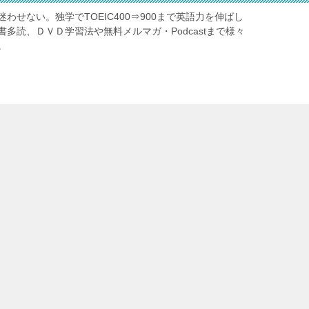
わせない。独学でTOEIC400⇒900まで英語力を伸ばし
多読、ＤＶＤ学習法や無料メルマガ・Podcastまで様々
。