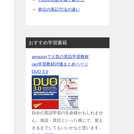
単位の表記方法の違い
さ
おすすめ学習書籍
amazonで人気の英語学習教材
ran学習教材評価まとめページ
DUO 3.0
自分の英語学習の生命線かもしれませ
ん。単語・音読といった感じで、覚え
きるまでしてもいいかなと思います。