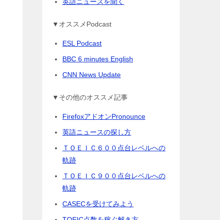
英語ニュースを聞く
▼オススメPodcast
ESL Podcast
BBC 6 minutes English
CNN News Update
▼その他のオススメ記事
FirefoxアドオンPronounce
英語ニュースの探し方
ＴＯＥＩＣ６００点台レベルへの
軌跡
ＴＯＥＩＣ９００点台レベルへの
軌跡
CASECを受けてみよう
TOEIC点数を稼ぐ解き方