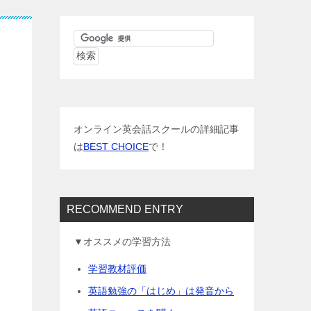
オンライン英会話スクールの詳細記事
は
BEST CHOICE
で！
RECOMMEND ENTRY
▼オススメの学習方法
学習教材評価
英語勉強の「はじめ」は発音から