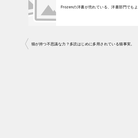
Frozenの洋書が売れている、洋書部門でも
投
猫が持つ不思議な力？多読はじめに多用されている猫事実。
稿
ナ
ビ
ゲ
ー
シ
ョ
ン