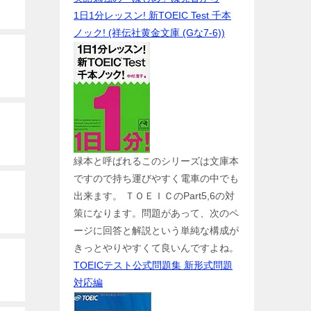
1日1分レッスン! 新TOEIC Test 千本
ノック! (祥伝社黄金文庫 (Gな7-6))
緑本と呼ばれるこのシリーズは文庫本
ですので持ち運びやすく電車の中でも
出来ます。 ＴＯＥＩＣのPart5,6の対
策になります。問題があって、次のペ
ージに回答と解説という単純な構成が
きっとやりやすくて良いんですよね。
TOEICテスト公式問題集 新形式問題
対応編