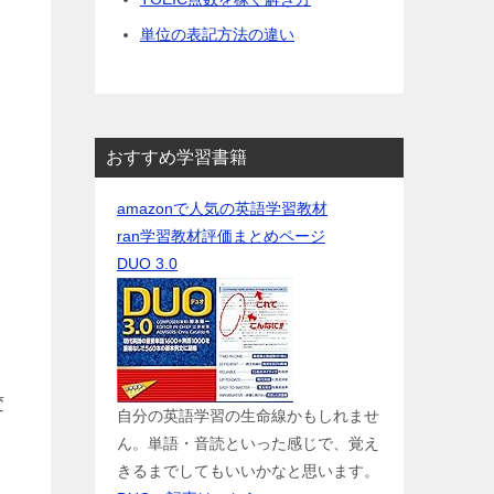
単位の表記方法の違い
おすすめ学習書籍
amazonで人気の英語学習教材
ran学習教材評価まとめページ
DUO 3.0
変
自分の英語学習の生命線かもしれませ
ん。単語・音読といった感じで、覚え
きるまでしてもいいかなと思います。