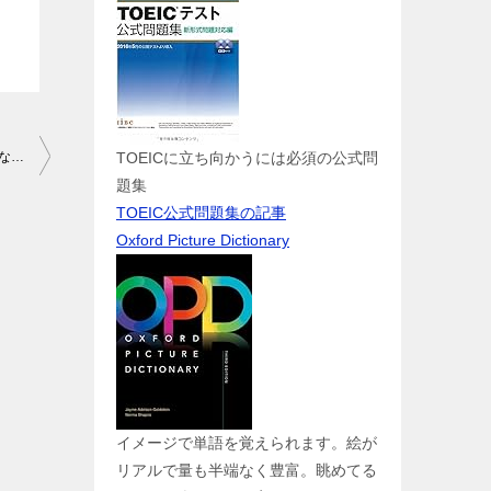
TOEICに立ち向かうには必須の公式問
漫画多読の試しとして「（英語版）ブラックジャックによろしく」なら無料で読める
題集
TOEIC公式問題集の記事
Oxford Picture Dictionary
イメージで単語を覚えられます。絵が
リアルで量も半端なく豊富。眺めてる