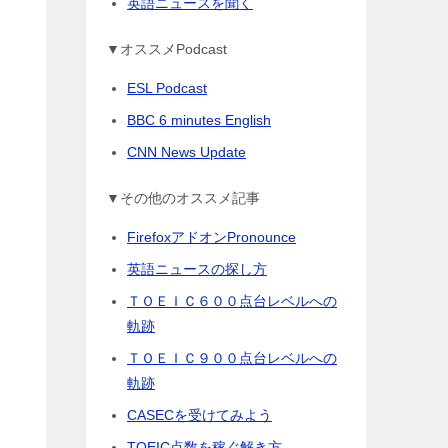
英語ニュースを聞く
▼オススメPodcast
ESL Podcast
BBC 6 minutes English
CNN News Update
▼その他のオススメ記事
FirefoxアドオンPronounce
英語ニュースの探し方
ＴＯＥＩＣ６００点台レベルへの
軌跡
ＴＯＥＩＣ９００点台レベルへの
軌跡
CASECを受けてみよう
TOEIC点数を稼ぐ解き方