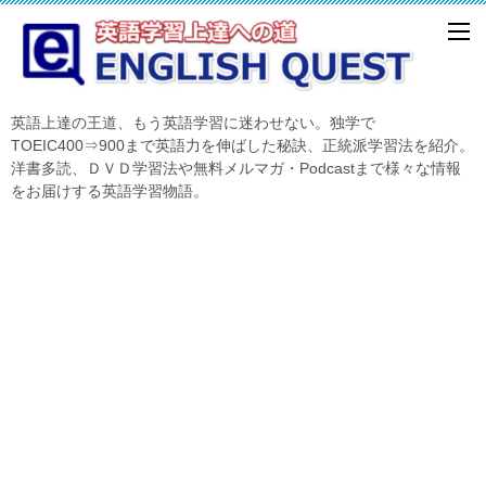
英語上達の王道、もう英語学習に迷わせない。独学で
TOEIC400⇒900まで英語力を伸ばした秘訣、正統派学習法を紹介。
洋書多読、ＤＶＤ学習法や無料メルマガ・Podcastまで様々な情報
をお届けする英語学習物語。