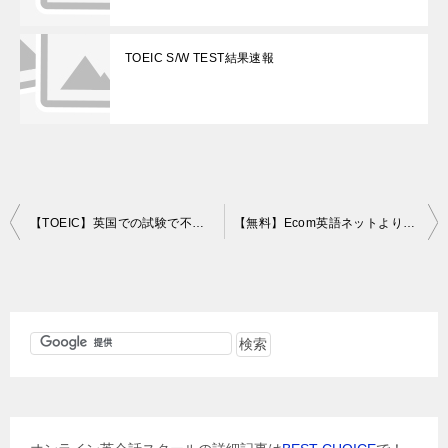
TOEIC S/W TEST結果速報
投
【TOEIC】英国での試験で不正発覚？英国ビザ申請に使えなく・・・
【無料】Ecom英語ネットよりTOEIC満点講師によるライブレッスン！
稿
ナ
ビ
ゲ
ー
シ
ョ