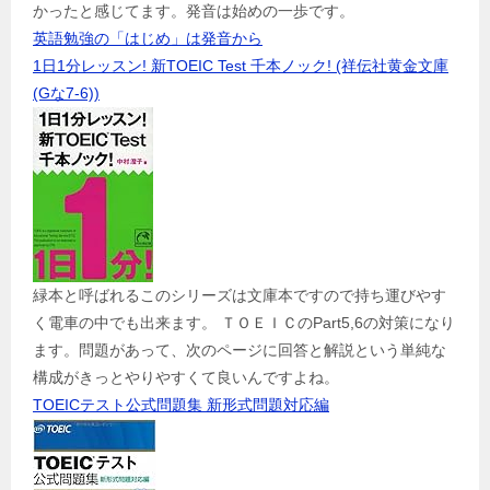
かったと感じてます。発音は始めの一歩です。
英語勉強の「はじめ」は発音から
1日1分レッスン! 新TOEIC Test 千本ノック! (祥伝社黄金文庫
(Gな7-6))
緑本と呼ばれるこのシリーズは文庫本ですので持ち運びやす
く電車の中でも出来ます。 ＴＯＥＩＣのPart5,6の対策になり
ます。問題があって、次のページに回答と解説という単純な
構成がきっとやりやすくて良いんですよね。
TOEICテスト公式問題集 新形式問題対応編