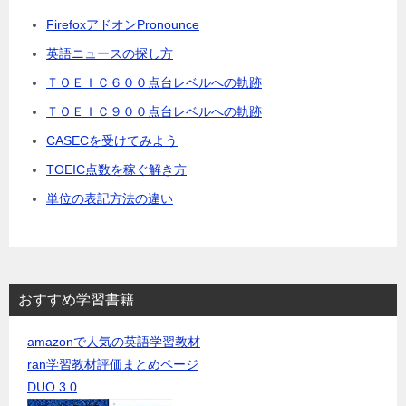
FirefoxアドオンPronounce
英語ニュースの探し方
ＴＯＥＩＣ６００点台レベルへの軌跡
ＴＯＥＩＣ９００点台レベルへの軌跡
CASECを受けてみよう
TOEIC点数を稼ぐ解き方
単位の表記方法の違い
おすすめ学習書籍
amazonで人気の英語学習教材
ran学習教材評価まとめページ
DUO 3.0